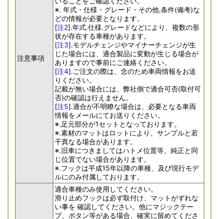
いることをご確認ください。
※. 年式・仕様・グレード・その他.条件(備考)な
どの情報が必要となります。
[
注2
].年式.仕様.グレードなどにより、複数の形
状が存在する車種があります。
[
注3
].モデルチェンジやマイナーチェンジが生
じた場合には、適合製品に変動が生じる場合が
注意事項
ありますので事前にご連絡ください。
[
注4
].ご注文の際は、念のため車両情報をお送
りください。
記載が無い場合には、弊社側で適合可否(取付可
否)の確認は行えません。
[
注5
].適合が不明瞭な場合は、必要となる車両
情報をメールにてお送りください。
※.足元部分が1セットとなっております。
※.素材のマットはロットにより、サンプルと若
干異なる場合があります。
※.旧車につきましてはハトメ位置等、純正と同
じ位置でない場合があります。
※.フックは平成15年以降の車種、及び現行モデ
ルにのみ付属しております。
適合車種のみ使用してください。
滑り止めフックは必ず取付け、マットがずれな
い事を 確認してください。他にマジックテー
プ、ボタン等がある場合、確実に留めてくださ