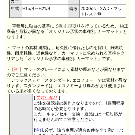
カー
年式
H15/4～H21/4
備考
2000cc・2WD・フッ
トレスト無
・ 車種毎に独自の基準にて採寸.型取りを行っているため、 純正
商品と形状が異なる「オリジナル形状の車種別. カーマット」と
なります。
・ マットの素材.縫製は、耐久性に優れたものを採用。難燃焼
性、耐摩耗性、退色性など、カーマットに求められる基準をク
リアした「オリジナル形状の車種別. カーマット」です。
・ [
注1
]: マットのグレードにより素材や厚みなどが異なります
のでご注意ください。
「デラックス」と「スタンダート. エコノミー」では素材が異な
ります。スタンダードは、エコノミーより厚みがあり使用され
ている糸が多くなっております。
[
受注生産品
]
ご注文確認後の製作となりますので、1週間程度
のお時間が必要となります。
また、キャンセル・交換・返品には一切対応が
行えませんのでご注意ください。
[
注1
].必ず、該当車両が適合条件を全て満たして