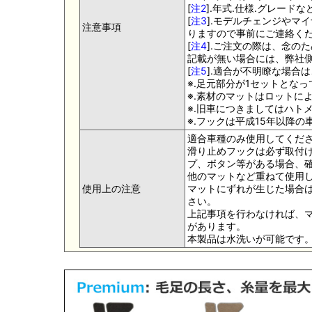
[
注2
].年式.仕様.グレー
[
注3
].モデルチェンジやマ
注意事項
りますので事前にご連絡く
[
注4
].ご注文の際は、念の
記載が無い場合には、弊社側
[
注5
].適合が不明瞭な場合
※.足元部分が1セットとな
※.素材のマットはロットに
※.旧車につきましてはハト
※.フックは平成15年以降
適合車種のみ使用してくだ
滑り止めフックは必ず取付け
プ、ボタン等がある場合、
他のマットなど重ねて使用
使用上の注意
マットにずれが生じた場合
さい。
上記事項を行わなければ、
があります。
本製品は水洗いが可能です