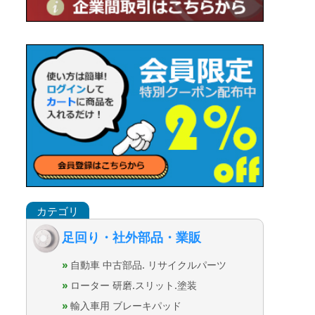
足回り・社外部品・業販
自動車 中古部品. リサイクルパーツ
ローター 研磨.スリット.塗装
輸入車用 ブレーキパッド