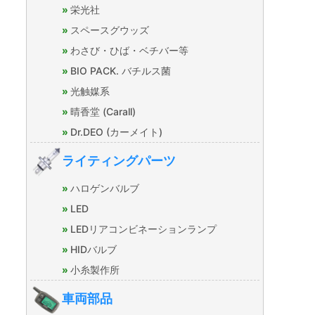
栄光社
スペースグウッズ
わさび・ひば・ベチバー等
BIO PACK. バチルス菌
光触媒系
晴香堂 (Carall)
Dr.DEO (カーメイト)
ライティングパーツ
ハロゲンバルブ
LED
LEDリアコンビネーションランプ
HIDバルブ
小糸製作所
車両部品