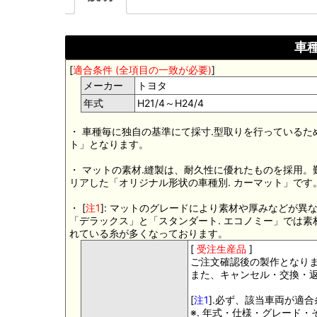
車種
[
適合条件 (全項目の一致が必要)
]
メーカー
トヨタ
年式
H21/4～H24/4
・ 車種毎に独自の基準にて採寸.型取りを行っているた
ト」となります。
・ マットの素材.縫製は、耐久性に優れたものを採用
リアした「オリジナル形状の車種別. カーマット」です
・ [
注1
]: マットのグレードにより素材や厚みなどが異
「デラックス」と「スタンダート. エコノミー」では
れている糸が多くなっております。
[
受注生産品
]
ご注文確認後の製作となり
また、キャンセル・交換・
[
注1
].必ず、該当車両が適
※. 年式・仕様・グレード・