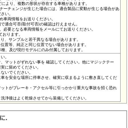
ドなどにより、複数の形状が存在する車種があります。
イナーチェンジが生じた場合には、適合製品に変動が生じる場合があ
ださい。
ため車両情報をお送りください。
で適合可否(取付可否)の確認は行えません。
は、必要となる車両情報をメールにてお送りください。
っております。
より、サンプルと若干異なる場合があります。
メ位置等、純正と同じ位置でない場合があります。
の車種、及び現行モデルにのみ付属しております。
さい。
、マットがずれない事を 確認してください。他にマジックテー
確実に留めてください。
しないでください。
は車を安全な場所に停車させ、確実に収まるように敷き直してくだ
マットがブレーキ・アクセル等に引っかかり重大な事故を招く恐れ
。洗浄後はよく乾燥させてから装備してください。