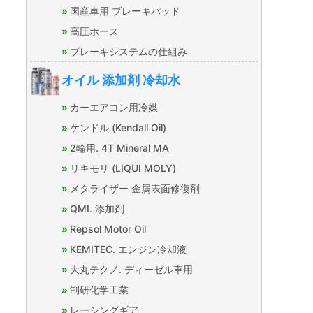
国産車用 ブレーキパッド
高圧ホース
ブレーキシステムの仕組み
オイル 添加剤 冷却水
カーエアコン用冷媒
ケンドル (Kendall Oil)
2輪用. 4T Mineral MA
リキモリ (LIQUI MOLY)
メタライザー 金属表面修復剤
QMI. 添加剤
Repsol Motor Oil
KEMITEC. エンジン冷却液
大丸テクノ. ディーゼル車用
制研化学工業
レーシングギア