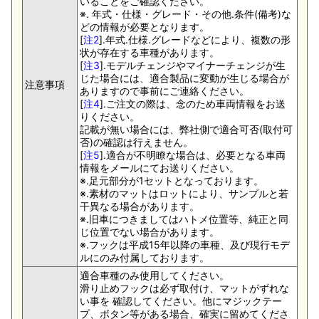
いることをご確認ください。
※. 年式・仕様・グレード・その他.条件(備考)な
どの情報が必要となります。
[
注2
].年式.仕様.グレードなどにより、複数の形
状が存在する車種があります。
[
注3
].モデルチェンジやマイナーチェンジが生
じた場合には、適合製品に変動が生じる場合が
注意事項
ありますので事前にご連絡ください。
[
注4
].ご注文の際は、念のため車両情報をお送
りください。
記載が無い場合には、弊社側で適合可否(取付可
否)の確認は行えません。
[
注5
].適合が不明瞭な場合は、必要となる車両
情報をメールにてお送りください。
※.足元部分が1セットとなっております。
※.素材のマットはロットにより、サンプルと若
干異なる場合があります。
※.旧車につきましてはハトメ位置等、純正と同
じ位置でない場合があります。
※.フックは平成15年以降の車種、及び現行モデ
ルにのみ付属しております。
適合車種のみ使用してください。
滑り止めフックは必ず取付け、マットがずれな
い事を 確認してください。他にマジックテー
プ、ボタン等がある場合、確実に留めてくださ