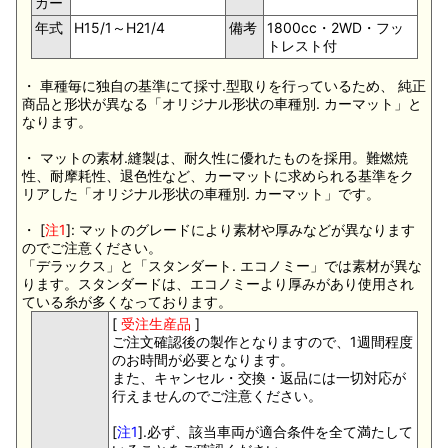
カー
年式
H15/1～H21/4
備考
1800cc・2WD・フッ
トレスト付
・ 車種毎に独自の基準にて採寸.型取りを行っているため、 純正
商品と形状が異なる「オリジナル形状の車種別. カーマット」と
なります。
・ マットの素材.縫製は、耐久性に優れたものを採用。難燃焼
性、耐摩耗性、退色性など、カーマットに求められる基準をク
リアした「オリジナル形状の車種別. カーマット」です。
・ [
注1
]: マットのグレードにより素材や厚みなどが異なります
のでご注意ください。
「デラックス」と「スタンダート. エコノミー」では素材が異な
ります。スタンダードは、エコノミーより厚みがあり使用され
ている糸が多くなっております。
[
受注生産品
]
ご注文確認後の製作となりますので、1週間程度
のお時間が必要となります。
また、キャンセル・交換・返品には一切対応が
行えませんのでご注意ください。
[
注1
].必ず、該当車両が適合条件を全て満たして