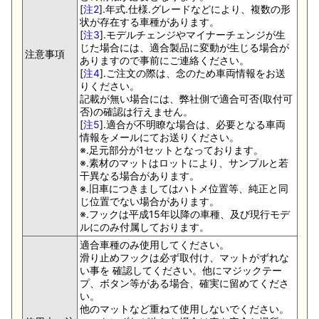
[
注2
].年式.仕様.グレードなどにより、複数の形
状が存在する車種があります。
[
注3
].モデルチェンジやマイナーチェンジが生
じた場合には、適合製品に変動が生じる場合が
注意事項
ありますので事前にご連絡ください。
[
注4
].ご注文の際は、念のため車両情報をお送
りください。
記載が無い場合には、弊社側で適合可否(取付可
否)の確認は行えません。
[
注5
].適合が不明瞭な場合は、必要となる車両
情報をメールにてお送りください。
※.足元部分が1セットとなっております。
※.素材のマットはロットにより、サンプルと若
干異なる場合があります。
※.旧車につきましてはハトメ位置等、純正と同
じ位置でない場合があります。
※.フックは平成15年以降の車種、及び現行モデ
ルにのみ付属しております。
適合車種のみ使用してください。
滑り止めフックは必ず取付け、マットがずれな
い事を 確認してください。他にマジックテー
プ、ボタン等がある場合、確実に留めてくださ
い。
他のマットなど重ねて使用しないでください。