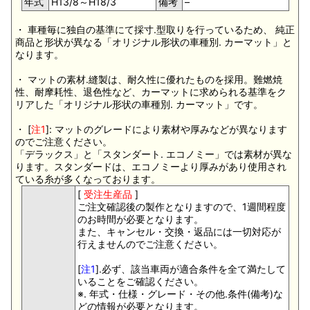
年式
H13/8～H18/3
備考
–
・ 車種毎に独自の基準にて採寸.型取りを行っているため、 純正
商品と形状が異なる「オリジナル形状の車種別. カーマット」と
なります。
・ マットの素材.縫製は、耐久性に優れたものを採用。難燃焼
性、耐摩耗性、退色性など、カーマットに求められる基準をク
リアした「オリジナル形状の車種別. カーマット」です。
・ [
注1
]: マットのグレードにより素材や厚みなどが異なります
のでご注意ください。
「デラックス」と「スタンダート. エコノミー」では素材が異な
ります。スタンダードは、エコノミーより厚みがあり使用され
ている糸が多くなっております。
[
受注生産品
]
ご注文確認後の製作となりますので、1週間程度
のお時間が必要となります。
また、キャンセル・交換・返品には一切対応が
行えませんのでご注意ください。
[
注1
].必ず、該当車両が適合条件を全て満たして
いることをご確認ください。
※. 年式・仕様・グレード・その他.条件(備考)な
どの情報が必要となります。