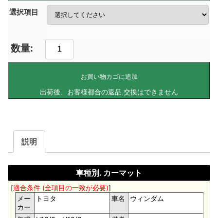
選択項目
お買い物カゴに追加
説明
車種別. カーマット
[
適合条件 (全項目の一致が必要)
]
メー
トヨタ
車名
ウィンダム
カー