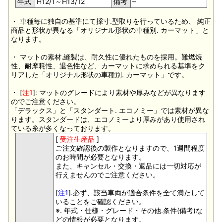
年式
H12/1～H13/12
備考
–
・ 車種毎に独自の基準にて採寸.型取りを行っているため、 純正
商品と形状が異なる「オリジナル形状の車種別. カーマット」と
なります。
・ マットの素材.縫製は、耐久性に優れたものを採用。難燃焼
性、耐摩耗性、退色性など、カーマットに求められる基準をク
リアした「オリジナル形状の車種別. カーマット」です。
・ [
注1
]: マットのグレードにより素材や厚みなどが異なります
のでご注意ください。
「デラックス」と「スタンダート. エコノミー」では素材が異な
ります。スタンダードは、エコノミーより厚みがあり使用され
ている糸が多くなっております。
[
受注生産品
]
ご注文確認後の製作となりますので、1週間程度
のお時間が必要となります。
また、キャンセル・交換・返品には一切対応が
行えませんのでご注意ください。
[
注1
].必ず、該当車両が適合条件を全て満たして
いることをご確認ください。
※. 年式・仕様・グレード・その他.条件(備考)な
どの情報が必要となります。