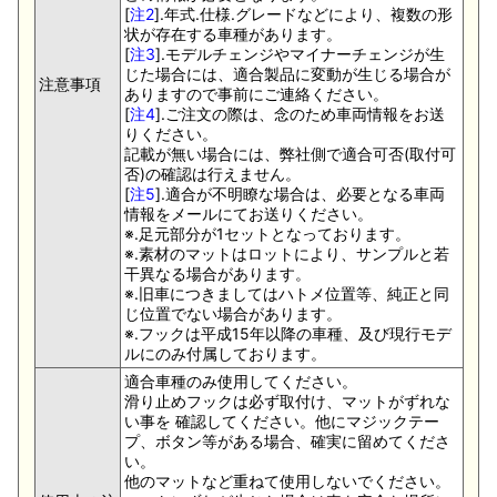
[
注2
].年式.仕様.グレードなどにより、複数の形
状が存在する車種があります。
[
注3
].モデルチェンジやマイナーチェンジが生
じた場合には、適合製品に変動が生じる場合が
注意事項
ありますので事前にご連絡ください。
[
注4
].ご注文の際は、念のため車両情報をお送
りください。
記載が無い場合には、弊社側で適合可否(取付可
否)の確認は行えません。
[
注5
].適合が不明瞭な場合は、必要となる車両
情報をメールにてお送りください。
※.足元部分が1セットとなっております。
※.素材のマットはロットにより、サンプルと若
干異なる場合があります。
※.旧車につきましてはハトメ位置等、純正と同
じ位置でない場合があります。
※.フックは平成15年以降の車種、及び現行モデ
ルにのみ付属しております。
適合車種のみ使用してください。
滑り止めフックは必ず取付け、マットがずれな
い事を 確認してください。他にマジックテー
プ、ボタン等がある場合、確実に留めてくださ
い。
他のマットなど重ねて使用しないでください。