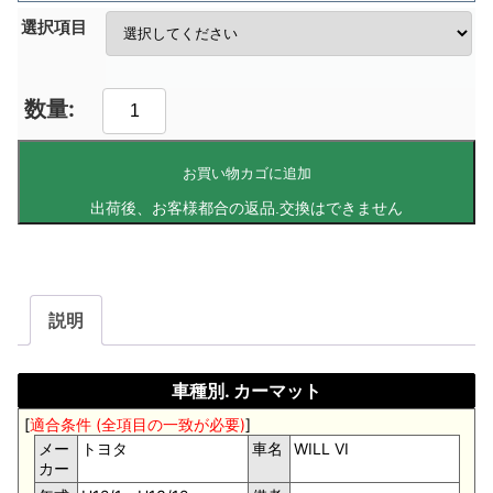
選択項目
お買い物カゴに追加
説明
車種別. カーマット
[
適合条件 (全項目の一致が必要)
]
メー
トヨタ
車名
WILL VI
カー