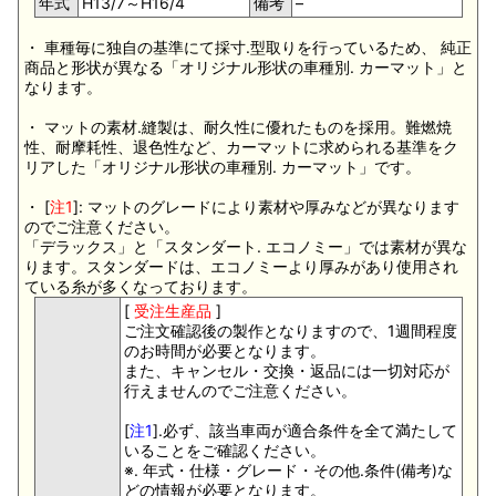
年式
H13/7～H16/4
備考
–
・ 車種毎に独自の基準にて採寸.型取りを行っているため、 純正
商品と形状が異なる「オリジナル形状の車種別. カーマット」と
なります。
・ マットの素材.縫製は、耐久性に優れたものを採用。難燃焼
性、耐摩耗性、退色性など、カーマットに求められる基準をク
リアした「オリジナル形状の車種別. カーマット」です。
・ [
注1
]: マットのグレードにより素材や厚みなどが異なります
のでご注意ください。
「デラックス」と「スタンダート. エコノミー」では素材が異な
ります。スタンダードは、エコノミーより厚みがあり使用され
ている糸が多くなっております。
[
受注生産品
]
ご注文確認後の製作となりますので、1週間程度
のお時間が必要となります。
また、キャンセル・交換・返品には一切対応が
行えませんのでご注意ください。
[
注1
].必ず、該当車両が適合条件を全て満たして
いることをご確認ください。
※. 年式・仕様・グレード・その他.条件(備考)な
どの情報が必要となります。