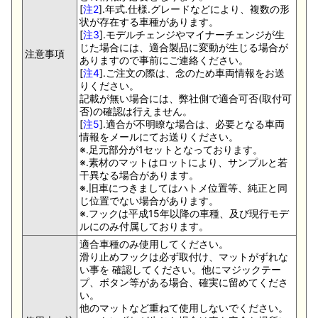
[
注2
].年式.仕様.グレードなどにより、複数の形
状が存在する車種があります。
[
注3
].モデルチェンジやマイナーチェンジが生
じた場合には、適合製品に変動が生じる場合が
注意事項
ありますので事前にご連絡ください。
[
注4
].ご注文の際は、念のため車両情報をお送
りください。
記載が無い場合には、弊社側で適合可否(取付可
否)の確認は行えません。
[
注5
].適合が不明瞭な場合は、必要となる車両
情報をメールにてお送りください。
※.足元部分が1セットとなっております。
※.素材のマットはロットにより、サンプルと若
干異なる場合があります。
※.旧車につきましてはハトメ位置等、純正と同
じ位置でない場合があります。
※.フックは平成15年以降の車種、及び現行モデ
ルにのみ付属しております。
適合車種のみ使用してください。
滑り止めフックは必ず取付け、マットがずれな
い事を 確認してください。他にマジックテー
プ、ボタン等がある場合、確実に留めてくださ
い。
他のマットなど重ねて使用しないでください。