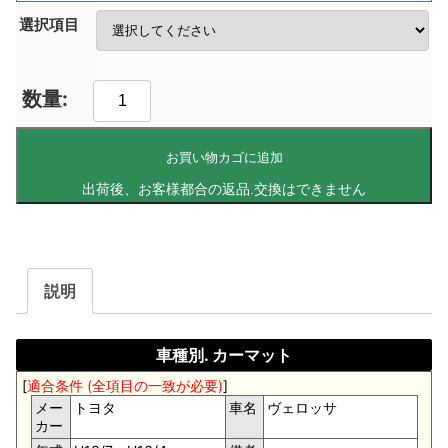
選択項目
お買い物カゴに追加
説明
車種別. カーマット
[
適合条件 (全項目の一致が必要)
]
メー
トヨタ
車名
ヴェロッサ
カー