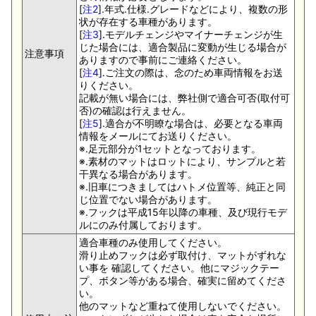
[
注2
].年式.仕様.グレードなどにより、複数の形
状が存在する車種があります。
[
注3
].モデルチェンジやマイナーチェンジが生
じた場合には、適合製品に変動が生じる場合が
注意事項
ありますので事前にご連絡ください。
[
注4
].ご注文の際は、念のため車両情報をお送
りください。
記載が無い場合には、弊社側で適合可否(取付可
否)の確認は行えません。
[
注5
].適合が不明瞭な場合は、必要となる車両
情報をメールにてお送りください。
※.足元部分が1セットとなっております。
※.素材のマットはロットにより、サンプルと若
干異なる場合があります。
※.旧車につきましてはハトメ位置等、純正と同
じ位置でない場合があります。
※.フックは平成15年以降の車種、及び現行モデ
ルにのみ付属しております。
適合車種のみ使用してください。
滑り止めフックは必ず取付け、マットがずれな
い事を 確認してください。他にマジックテー
プ、ボタン等がある場合、確実に留めてくださ
い。
他のマットなど重ねて使用しないでください。