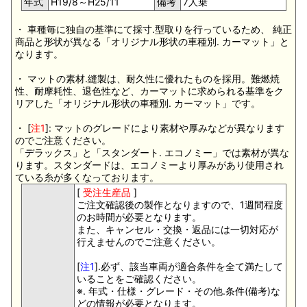
年式
H19/8～H25/11
備考
7人乗
・ 車種毎に独自の基準にて採寸.型取りを行っているため、 純正
商品と形状が異なる「オリジナル形状の車種別. カーマット」と
なります。
・ マットの素材.縫製は、耐久性に優れたものを採用。難燃焼
性、耐摩耗性、退色性など、カーマットに求められる基準をク
リアした「オリジナル形状の車種別. カーマット」です。
・ [
注1
]: マットのグレードにより素材や厚みなどが異なります
のでご注意ください。
「デラックス」と「スタンダート. エコノミー」では素材が異な
ります。スタンダードは、エコノミーより厚みがあり使用され
ている糸が多くなっております。
[
受注生産品
]
ご注文確認後の製作となりますので、1週間程度
のお時間が必要となります。
また、キャンセル・交換・返品には一切対応が
行えませんのでご注意ください。
[
注1
].必ず、該当車両が適合条件を全て満たして
いることをご確認ください。
※. 年式・仕様・グレード・その他.条件(備考)な
どの情報が必要となります。