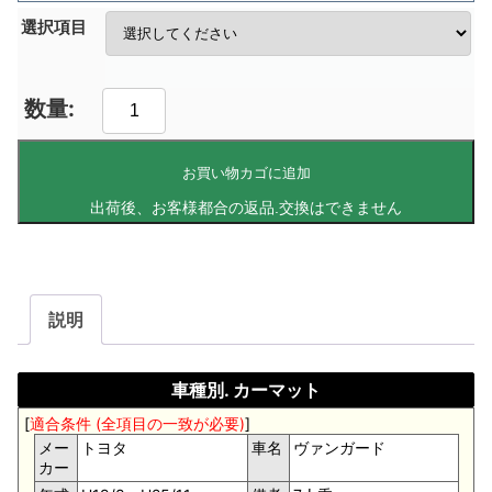
選択項目
お買い物カゴに追加
説明
車種別. カーマット
[
適合条件 (全項目の一致が必要)
]
メー
トヨタ
車名
ヴァンガード
カー