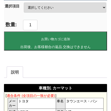
選択項目
お買い物カゴに追加
説明
車種別. カーマット
[
適合条件 (全項目の一致が必要)
]
メー
トヨタ
車名
タウンエース・バン
カー