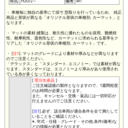
年式
H20/2～
備考
MT
・ 車種毎に独自の基準にて採寸.型取りを行っているため、 純正
商品と形状が異なる「オリジナル形状の車種別. カーマット」と
なります。
・ マットの素材.縫製は、耐久性に優れたものを採用。難燃焼
性、耐摩耗性、退色性など、カーマットに求められる基準をク
リアした「オリジナル形状の車種別. カーマット」です。
・ [
注1
]: マットのグレードにより素材や厚みなどが異なります
のでご注意ください。
「デラックス」と「スタンダート. エコノミー」では素材が異な
ります。スタンダードは、エコノミーより厚みがあり使用され
ている糸が多くなっております。
[
受注生産品
]
ご注文確認後の製作となりますので、1週間程度
のお時間が必要となります。
また、キャンセル・交換・返品には一切対応が
行えませんのでご注意ください。
[
注1
].必ず、該当車両が適合条件を全て満たして
いることをご確認ください。
※. 年式・仕様・グレード・その他.条件(備考)な
どの情報が必要となります。