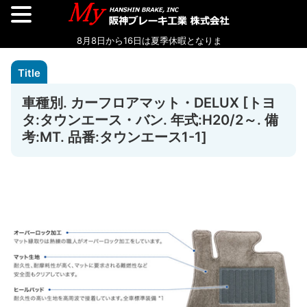
車種別. カーフロアマット・DELUX [トヨ
タ:タウンエース・バン. 年式:H20/2～. 備
考:MT. 品番:タウンエース1-1]