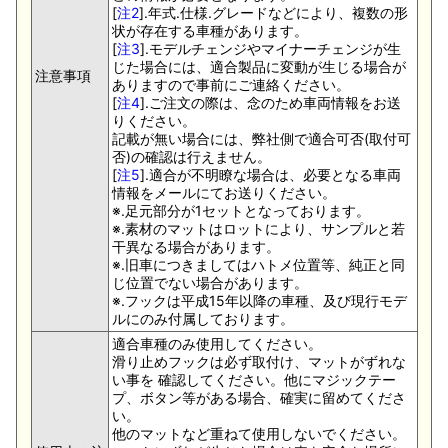
[
注2
].年式.仕様.グレードなどにより、複数の形
状が存在する車種があります。
[
注3
].モデルチェンジやマイナーチェンジが生
じた場合には、適合製品に変動が生じる場合が
注意事項
ありますので事前にご連絡ください。
[
注4
].ご注文の際は、念のため車両情報をお送
りください。
記載が無い場合には、弊社側で適合可否(取付可
否)の確認は行えません。
[
注5
].適合が不明瞭な場合は、必要となる車両
情報をメールにてお送りください。
※.足元部分が1セットとなっております。
※.素材のマットはロットにより、サンプルと若
干異なる場合があります。
※.旧車につきましてはハトメ位置等、純正と同
じ位置でない場合があります。
※.フックは平成15年以降の車種、及び現行モデ
ルにのみ付属しております。
適合車種のみ使用してください。
滑り止めフックは必ず取付け、マットがずれな
い事を 確認してください。他にマジックテー
プ、ボタン等がある場合、確実に留めてくださ
い。
他のマットなど重ねて使用しないでください。