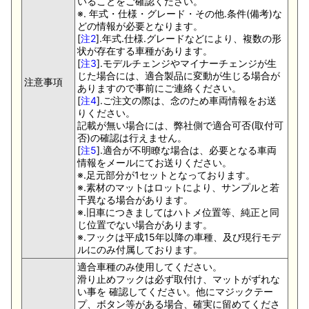
いることをご確認ください。
※. 年式・仕様・グレード・その他.条件(備考)な
どの情報が必要となります。
[
注2
].年式.仕様.グレードなどにより、複数の形
状が存在する車種があります。
[
注3
].モデルチェンジやマイナーチェンジが生
じた場合には、適合製品に変動が生じる場合が
注意事項
ありますので事前にご連絡ください。
[
注4
].ご注文の際は、念のため車両情報をお送
りください。
記載が無い場合には、弊社側で適合可否(取付可
否)の確認は行えません。
[
注5
].適合が不明瞭な場合は、必要となる車両
情報をメールにてお送りください。
※.足元部分が1セットとなっております。
※.素材のマットはロットにより、サンプルと若
干異なる場合があります。
※.旧車につきましてはハトメ位置等、純正と同
じ位置でない場合があります。
※.フックは平成15年以降の車種、及び現行モデ
ルにのみ付属しております。
適合車種のみ使用してください。
滑り止めフックは必ず取付け、マットがずれな
い事を 確認してください。他にマジックテー
プ、ボタン等がある場合、確実に留めてくださ