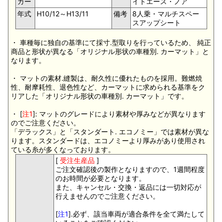
カー
イトエース・ノア
年式
H10/12～H13/11
備考
8人乗・マルチスペー
スアップシート
・ 車種毎に独自の基準にて採寸.型取りを行っているため、 純正
商品と形状が異なる「オリジナル形状の車種別. カーマット」と
なります。
・ マットの素材.縫製は、耐久性に優れたものを採用。難燃焼
性、耐摩耗性、退色性など、カーマットに求められる基準をク
リアした「オリジナル形状の車種別. カーマット」です。
・ [
注1
]: マットのグレードにより素材や厚みなどが異なります
のでご注意ください。
「デラックス」と「スタンダート. エコノミー」では素材が異な
ります。スタンダードは、エコノミーより厚みがあり使用され
ている糸が多くなっております。
[
受注生産品
]
ご注文確認後の製作となりますので、1週間程度
のお時間が必要となります。
また、キャンセル・交換・返品には一切対応が
行えませんのでご注意ください。
[
注1
].必ず、該当車両が適合条件を全て満たして