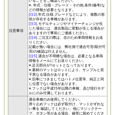
いることをご確認ください。
※. 年式・仕様・グレード・その他.条件(備考)な
どの情報が必要となります。
[
注2
].年式.仕様.グレードなどにより、複数の形
状が存在する車種があります。
[
注3
].モデルチェンジやマイナーチェンジが生
じた場合には、適合製品に変動が生じる場合が
注意事項
ありますので事前にご連絡ください。
[
注4
].ご注文の際は、念のため車両情報をお送
りください。
記載が無い場合には、弊社側で適合可否(取付可
否)の確認は行えません。
[
注5
].適合が不明瞭な場合は、必要となる車両
情報をメールにてお送りください。
※.足元部分が1セットとなっております。
※.素材のマットはロットにより、サンプルと若
干異なる場合があります。
※.旧車につきましてはハトメ位置等、純正と同
じ位置でない場合があります。
※.フックは平成15年以降の車種、及び現行モデ
ルにのみ付属しております。
適合車種のみ使用してください。
滑り止めフックは必ず取付け、マットがずれな
い事を 確認してください。他にマジックテー
プ、ボタン等がある場合、確実に留めてくださ