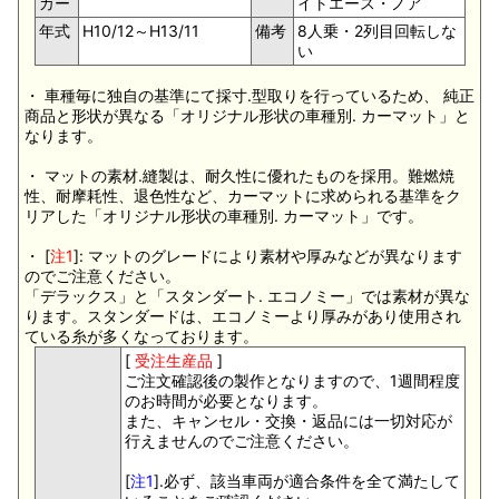
カー
イトエース・ノア
年式
H10/12～H13/11
備考
8人乗・2列目回転しな
い
・ 車種毎に独自の基準にて採寸.型取りを行っているため、 純正
商品と形状が異なる「オリジナル形状の車種別. カーマット」と
なります。
・ マットの素材.縫製は、耐久性に優れたものを採用。難燃焼
性、耐摩耗性、退色性など、カーマットに求められる基準をク
リアした「オリジナル形状の車種別. カーマット」です。
・ [
注1
]: マットのグレードにより素材や厚みなどが異なります
のでご注意ください。
「デラックス」と「スタンダート. エコノミー」では素材が異な
ります。スタンダードは、エコノミーより厚みがあり使用され
ている糸が多くなっております。
[
受注生産品
]
ご注文確認後の製作となりますので、1週間程度
のお時間が必要となります。
また、キャンセル・交換・返品には一切対応が
行えませんのでご注意ください。
[
注1
].必ず、該当車両が適合条件を全て満たして