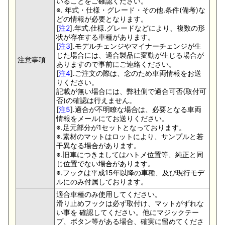
いることをご確認ください。
※. 年式・仕様・グレード・その他.条件(備考)な
どの情報が必要となります。
[
注2
].年式.仕様.グレードなどにより、複数の形
状が存在する車種があります。
[
注3
].モデルチェンジやマイナーチェンジが生
じた場合には、適合製品に変動が生じる場合が
注意事項
ありますので事前にご連絡ください。
[
注4
].ご注文の際は、念のため車両情報をお送
りください。
記載が無い場合には、弊社側で適合可否(取付可
否)の確認は行えません。
[
注5
].適合が不明瞭な場合は、必要となる車両
情報をメールにてお送りください。
※.足元部分が1セットとなっております。
※.素材のマットはロットにより、サンプルと若
干異なる場合があります。
※.旧車につきましてはハトメ位置等、純正と同
じ位置でない場合があります。
※.フックは平成15年以降の車種、及び現行モデ
ルにのみ付属しております。
適合車種のみ使用してください。
滑り止めフックは必ず取付け、マットがずれな
い事を 確認してください。他にマジックテー
プ、ボタン等がある場合、確実に留めてくださ