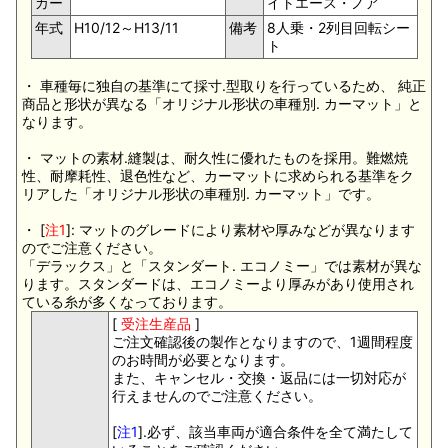
カー
イトエース・ノア
年式
H10/12～H13/11
備考
8人乗・2列目回転シー
ト
・ 車種毎に独自の基準にて採寸.型取りを行っているため、 純正
商品と形状が異なる「オリジナル形状の車種別. カーマット」と
なります。
・ マットの素材.縫製は、耐久性に優れたものを採用。難燃焼
性、耐摩耗性、退色性など、カーマットに求められる基準をク
リアした「オリジナル形状の車種別. カーマット」です。
・ [
注1
]: マットのグレードにより素材や厚みなどが異なります
のでご注意ください。
「デラックス」と「スタンダート. エコノミー」では素材が異な
ります。スタンダードは、エコノミーより厚みがあり使用され
ている糸が多くなっております。
[
受注生産品
]
ご注文確認後の製作となりますので、1週間程度
のお時間が必要となります。
また、キャンセル・交換・返品には一切対応が
行えませんのでご注意ください。
[
注1
].必ず、該当車両が適合条件を全て満たして