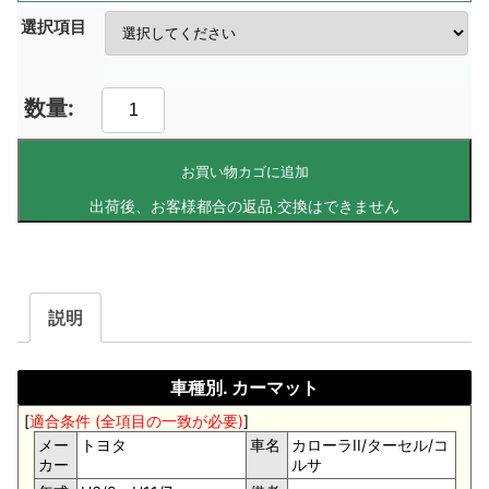
選択項目
お買い物カゴに追加
説明
車種別. カーマット
[
適合条件 (全項目の一致が必要)
]
メー
トヨタ
車名
カローラII/ターセル/コ
カー
ルサ