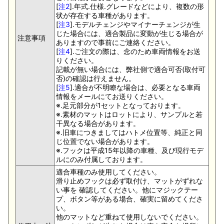
[
注2
].年式.仕様.グレードなどにより、複数の形
状が存在する車種があります。
[
注3
].モデルチェンジやマイナーチェンジが生
じた場合には、適合製品に変動が生じる場合が
注意事項
ありますので事前にご連絡ください。
[
注4
].ご注文の際は、念のため車両情報をお送
りください。
記載が無い場合には、弊社側で適合可否(取付可
否)の確認は行えません。
[
注5
].適合が不明瞭な場合は、必要となる車両
情報をメールにてお送りください。
※.足元部分が1セットとなっております。
※.素材のマットはロットにより、サンプルと若
干異なる場合があります。
※.旧車につきましてはハトメ位置等、純正と同
じ位置でない場合があります。
※.フックは平成15年以降の車種、及び現行モデ
ルにのみ付属しております。
適合車種のみ使用してください。
滑り止めフックは必ず取付け、マットがずれな
い事を 確認してください。他にマジックテー
プ、ボタン等がある場合、確実に留めてくださ
い。
他のマットなど重ねて使用しないでください。