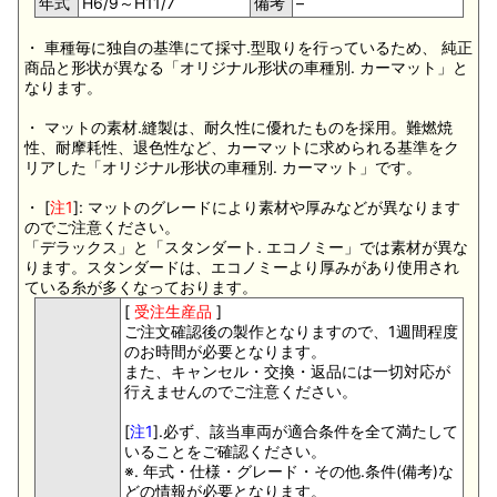
年式
H6/9～H11/7
備考
–
・ 車種毎に独自の基準にて採寸.型取りを行っているため、 純正
商品と形状が異なる「オリジナル形状の車種別. カーマット」と
なります。
・ マットの素材.縫製は、耐久性に優れたものを採用。難燃焼
性、耐摩耗性、退色性など、カーマットに求められる基準をク
リアした「オリジナル形状の車種別. カーマット」です。
・ [
注1
]: マットのグレードにより素材や厚みなどが異なります
のでご注意ください。
「デラックス」と「スタンダート. エコノミー」では素材が異な
ります。スタンダードは、エコノミーより厚みがあり使用され
ている糸が多くなっております。
[
受注生産品
]
ご注文確認後の製作となりますので、1週間程度
のお時間が必要となります。
また、キャンセル・交換・返品には一切対応が
行えませんのでご注意ください。
[
注1
].必ず、該当車両が適合条件を全て満たして
いることをご確認ください。
※. 年式・仕様・グレード・その他.条件(備考)な
どの情報が必要となります。