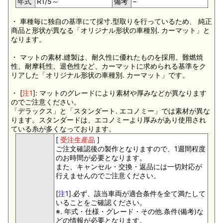
年式
R1/5～
備考
–
・ 車種毎に独自の基準にて採寸.型取りを行っているため、 純正
商品と形状が異なる「オリジナル形状の車種別. カーマット」と
なります。
・ マットの素材.縫製は、耐久性に優れたものを採用。難燃焼
性、耐摩耗性、退色性など、カーマットに求められる基準をク
リアした「オリジナル形状の車種別. カーマット」です。
・ [
注1
]: マットのグレードにより素材や厚みなどが異なります
のでご注意ください。
「デラックス」と「スタンダート. エコノミー」では素材が異な
ります。スタンダードは、エコノミーより厚みがあり使用され
ている糸が多くなっております。
[
受注生産品
]
ご注文確認後の製作となりますので、1週間程度
のお時間が必要となります。
また、キャンセル・交換・返品には一切対応が
行えませんのでご注意ください。
[
注1
].必ず、該当車両が適合条件を全て満たして
いることをご確認ください。
※. 年式・仕様・グレード・その他.条件(備考)な
どの情報が必要となります。