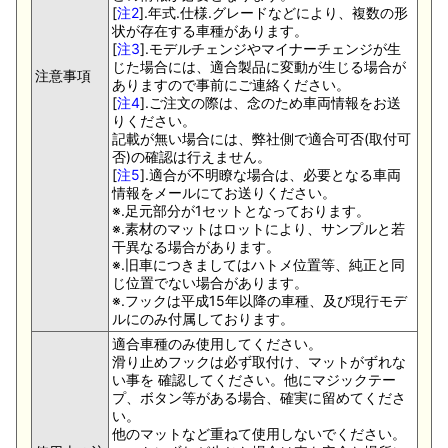
[
注2
].年式.仕様.グレードなどにより、複数の形
状が存在する車種があります。
[
注3
].モデルチェンジやマイナーチェンジが生
じた場合には、適合製品に変動が生じる場合が
注意事項
ありますので事前にご連絡ください。
[
注4
].ご注文の際は、念のため車両情報をお送
りください。
記載が無い場合には、弊社側で適合可否(取付可
否)の確認は行えません。
[
注5
].適合が不明瞭な場合は、必要となる車両
情報をメールにてお送りください。
※.足元部分が1セットとなっております。
※.素材のマットはロットにより、サンプルと若
干異なる場合があります。
※.旧車につきましてはハトメ位置等、純正と同
じ位置でない場合があります。
※.フックは平成15年以降の車種、及び現行モデ
ルにのみ付属しております。
適合車種のみ使用してください。
滑り止めフックは必ず取付け、マットがずれな
い事を 確認してください。他にマジックテー
プ、ボタン等がある場合、確実に留めてくださ
い。
他のマットなど重ねて使用しないでください。