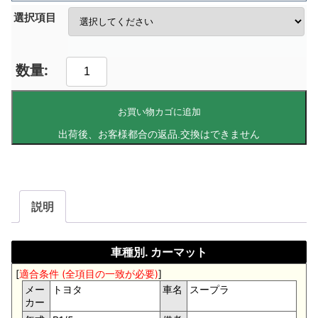
選択項目
お買い物カゴに追加
説明
車種別. カーマット
[
適合条件 (全項目の一致が必要)
]
メー
トヨタ
車名
スープラ
カー