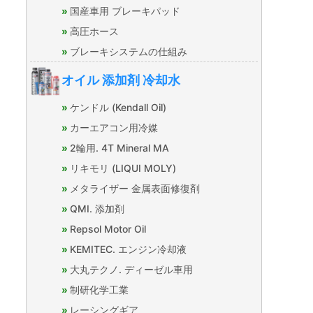
国産車用 ブレーキパッド
高圧ホース
ブレーキシステムの仕組み
オイル 添加剤 冷却水
ケンドル (Kendall Oil)
カーエアコン用冷媒
2輪用. 4T Mineral MA
リキモリ (LIQUI MOLY)
メタライザー 金属表面修復剤
QMI. 添加剤
Repsol Motor Oil
KEMITEC. エンジン冷却液
大丸テクノ. ディーゼル車用
制研化学工業
レーシングギア