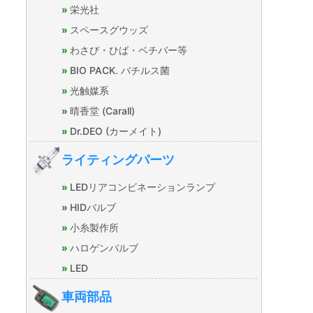
栄光社
スペースグウッズ
わさび・ひば・ベチバー等
BIO PACK. バチルス菌
光触媒系
晴香堂 (Carall)
Dr.DEO (カーメイト)
ライティングパーツ
LEDリアコンビネーションランプ
HIDバルブ
小糸製作所
ハロゲンバルブ
LED
車両部品