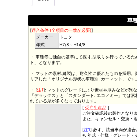
車種
[
適合条件 (全項目の一致が必要)
]
メーカー
トヨタ
年式
H7/8～H14/8
・ 車種毎に独自の基準にて採寸.型取りを行っているた
ト」となります。
・ マットの素材.縫製は、耐久性に優れたものを採用
リアした「オリジナル形状の車種別. カーマット」です
・ [
注1
]: マットのグレードにより素材や厚みなどが異
「デラックス」と「スタンダート. エコノミー」では
れている糸が多くなっております。
[
受注生産品
]
ご注文確認後の製作となり
また、キャンセル・交換・
[
注1
].必ず、該当車両が適
※. 年式・仕様・グレード・