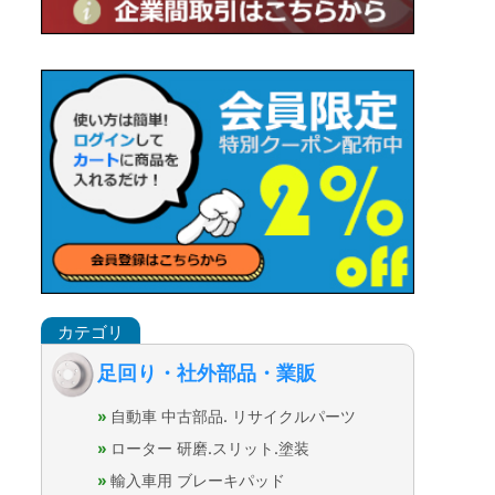
足回り・社外部品・業販
自動車 中古部品. リサイクルパーツ
ローター 研磨.スリット.塗装
輸入車用 ブレーキパッド