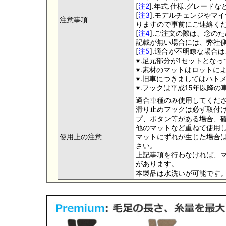
[
注2
].年式.仕様.グレー
[
注3
].モデルチェンジやマ
注意事項
りますので事前にご連絡く
[
注4
].ご注文の際は、念の
記載が無い場合には、弊社側
[
注5
].適合が不明瞭な場合
※.足元部分が1セットとな
※.素材のマットはロットに
※.旧車につきましてはハト
※.フックは平成15年以降
適合車種のみ使用してくだ
滑り止めフックは必ず取付け
プ、ボタン等がある場合、
他のマットなど重ねて使用
使用上の注意
マットにずれが生じた場合
さい。
上記事項を行わなければ、
があります。
本製品は水洗いが可能です