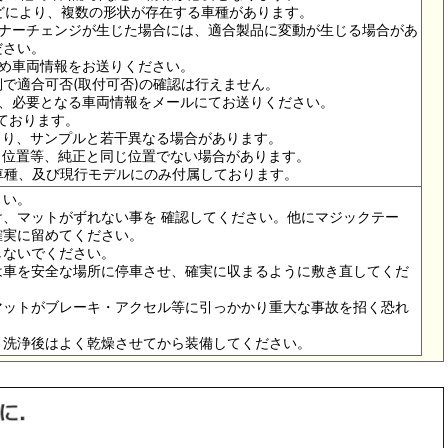
ドなどにより、複数の形状が存在する車種があります。
イナーチェンジが生じた場合には、適合製品に変動が生じる場合があ
ださい。
ため車両情報をお送りください。
で適合可否(取付可否)の確認は行えません。
は、必要となる車両情報をメールにてお送りください。
っております。
より、サンプルと若干異なる場合があります。
メ位置等、純正と同じ位置でない場合があります。
の車種、及び現行モデルにのみ付属しております。
さい。
、マットがずれない事を 確認してください。他にマジックテー
確実に留めてください。
しないでください。
は車を安全な場所に停車させ、確実に収まるように敷き直してくだ
マットがブレーキ・アクセル等に引っかかり重大な事故を招く恐れ
。洗浄後はよく乾燥させてから装備してください。