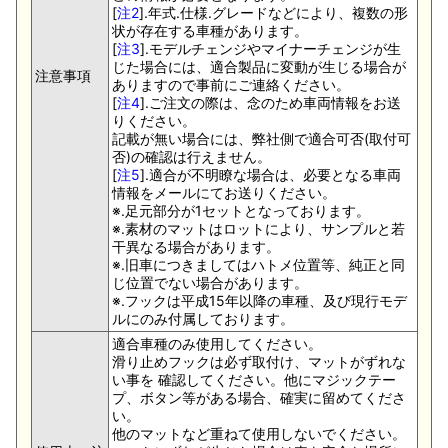
[
注2
].年式.仕様.グレードなどにより、複数の形
状が存在する車種があります。
[
注3
].モデルチェンジやマイナーチェンジが生
じた場合には、適合製品に変動が生じる場合が
注意事項
ありますので事前にご連絡ください。
[
注4
].ご注文の際は、念のため車両情報をお送
りください。
記載が無い場合には、弊社側で適合可否(取付可
否)の確認は行えません。
[
注5
].適合が不明瞭な場合は、必要となる車両
情報をメールにてお送りください。
※.足元部分が1セットとなっております。
※.素材のマットはロットにより、サンプルと若
干異なる場合があります。
※.旧車につきましてはハトメ位置等、純正と同
じ位置でない場合があります。
※.フックは平成15年以降の車種、及び現行モデ
ルにのみ付属しております。
適合車種のみ使用してください。
滑り止めフックは必ず取付け、マットがずれな
い事を 確認してください。他にマジックテー
プ、ボタン等がある場合、確実に留めてくださ
い。
他のマットなど重ねて使用しないでください。