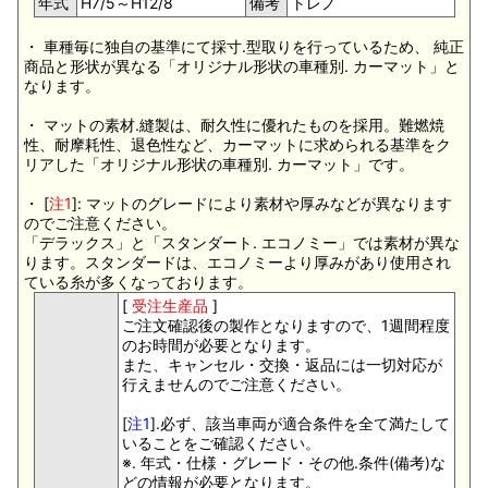
年式
H7/5～H12/8
備考
トレノ
・ 車種毎に独自の基準にて採寸.型取りを行っているため、 純正
商品と形状が異なる「オリジナル形状の車種別. カーマット」と
なります。
・ マットの素材.縫製は、耐久性に優れたものを採用。難燃焼
性、耐摩耗性、退色性など、カーマットに求められる基準をク
リアした「オリジナル形状の車種別. カーマット」です。
・ [
注1
]: マットのグレードにより素材や厚みなどが異なります
のでご注意ください。
「デラックス」と「スタンダート. エコノミー」では素材が異な
ります。スタンダードは、エコノミーより厚みがあり使用され
ている糸が多くなっております。
[
受注生産品
]
ご注文確認後の製作となりますので、1週間程度
のお時間が必要となります。
また、キャンセル・交換・返品には一切対応が
行えませんのでご注意ください。
[
注1
].必ず、該当車両が適合条件を全て満たして
いることをご確認ください。
※. 年式・仕様・グレード・その他.条件(備考)な
どの情報が必要となります。