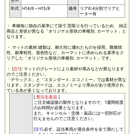
カー
年式
H14/6～H15/8
備考
リア6:4分割でリアヒ
ーター有
・ 車種毎に独自の基準にて採寸.型取りを行っているため、 純正
商品と形状が異なる「オリジナル形状の車種別. カーマット」と
なります。
・ マットの素材.縫製は、耐久性に優れたものを採用。難燃焼
性、耐摩耗性、退色性など、カーマットに求められる基準をク
リアした「オリジナル形状の車種別. カーマット」です。
・ [
注1
]: マットのグレードにより素材や厚みなどが異なります
のでご注意ください。
「デラックス」と「スタンダート. エコノミー」では素材が異な
ります。スタンダードは、エコノミーより厚みがあり使用され
ている糸が多くなっております。
[
受注生産品
]
ご注文確認後の製作となりますので、1週間程度
のお時間が必要となります。
また、キャンセル・交換・返品には一切対応が
行えませんのでご注意ください。
[
注1
].必ず、該当車両が適合条件を全て満たして