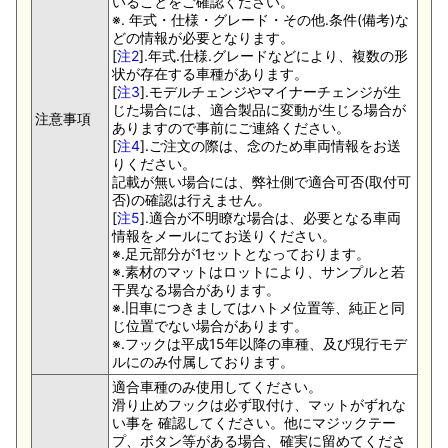
いることをご確認ください。
※. 年式・仕様・グレード・その他.条件(備考)な
どの情報が必要となります。
[
注2
].年式.仕様.グレードなどにより、複数の形
状が存在する車種があります。
[
注3
].モデルチェンジやマイナーチェンジが生
じた場合には、適合製品に変動が生じる場合が
注意事項
ありますので事前にご連絡ください。
[
注4
].ご注文の際は、念のため車両情報をお送
りください。
記載が無い場合には、弊社側で適合可否(取付可
否)の確認は行えません。
[
注5
].適合が不明瞭な場合は、必要となる車両
情報をメールにてお送りください。
※.足元部分が1セットとなっております。
※.素材のマットはロットにより、サンプルと若
干異なる場合があります。
※.旧車につきましてはハトメ位置等、純正と同
じ位置でない場合があります。
※.フックは平成15年以降の車種、及び現行モデ
ルにのみ付属しております。
適合車種のみ使用してください。
滑り止めフックは必ず取付け、マットがずれな
い事を 確認してください。他にマジックテー
プ、ボタン等がある場合、確実に留めてくださ