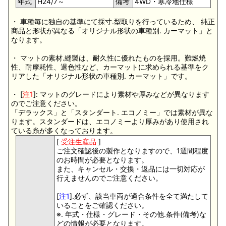
年式
H24/7～
備考
4WD・寒冷地仕様
・ 車種毎に独自の基準にて採寸.型取りを行っているため、 純正
商品と形状が異なる「オリジナル形状の車種別. カーマット」と
なります。
・ マットの素材.縫製は、耐久性に優れたものを採用。難燃焼
性、耐摩耗性、退色性など、カーマットに求められる基準をク
リアした「オリジナル形状の車種別. カーマット」です。
・ [
注1
]: マットのグレードにより素材や厚みなどが異なります
のでご注意ください。
「デラックス」と「スタンダート. エコノミー」では素材が異な
ります。スタンダードは、エコノミーより厚みがあり使用され
ている糸が多くなっております。
[
受注生産品
]
ご注文確認後の製作となりますので、1週間程度
のお時間が必要となります。
また、キャンセル・交換・返品には一切対応が
行えませんのでご注意ください。
[
注1
].必ず、該当車両が適合条件を全て満たして
いることをご確認ください。
※. 年式・仕様・グレード・その他.条件(備考)な
どの情報が必要となります。