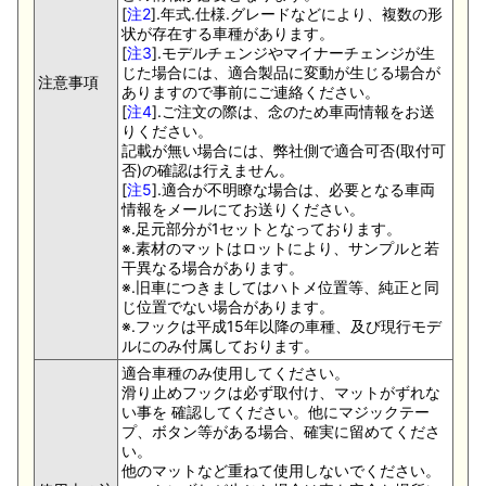
[
注2
].年式.仕様.グレードなどにより、複数の形
状が存在する車種があります。
[
注3
].モデルチェンジやマイナーチェンジが生
じた場合には、適合製品に変動が生じる場合が
注意事項
ありますので事前にご連絡ください。
[
注4
].ご注文の際は、念のため車両情報をお送
りください。
記載が無い場合には、弊社側で適合可否(取付可
否)の確認は行えません。
[
注5
].適合が不明瞭な場合は、必要となる車両
情報をメールにてお送りください。
※.足元部分が1セットとなっております。
※.素材のマットはロットにより、サンプルと若
干異なる場合があります。
※.旧車につきましてはハトメ位置等、純正と同
じ位置でない場合があります。
※.フックは平成15年以降の車種、及び現行モデ
ルにのみ付属しております。
適合車種のみ使用してください。
滑り止めフックは必ず取付け、マットがずれな
い事を 確認してください。他にマジックテー
プ、ボタン等がある場合、確実に留めてくださ
い。
他のマットなど重ねて使用しないでください。