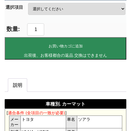
選択項目
お買い物カゴに追加
説明
車種別. カーマット
[
適合条件 (全項目の一致が必要)
]
メー
トヨタ
車名
ソアラ
カー