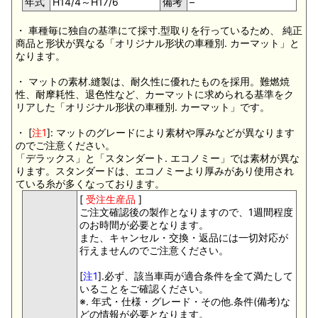
年式
H14/4～H17/6
備考
–
・ 車種毎に独自の基準にて採寸.型取りを行っているため、 純正
商品と形状が異なる「オリジナル形状の車種別. カーマット」と
なります。
・ マットの素材.縫製は、耐久性に優れたものを採用。難燃焼
性、耐摩耗性、退色性など、カーマットに求められる基準をク
リアした「オリジナル形状の車種別. カーマット」です。
・ [
注1
]: マットのグレードにより素材や厚みなどが異なります
のでご注意ください。
「デラックス」と「スタンダート. エコノミー」では素材が異な
ります。スタンダードは、エコノミーより厚みがあり使用され
ている糸が多くなっております。
[
受注生産品
]
ご注文確認後の製作となりますので、1週間程度
のお時間が必要となります。
また、キャンセル・交換・返品には一切対応が
行えませんのでご注意ください。
[
注1
].必ず、該当車両が適合条件を全て満たして
いることをご確認ください。
※. 年式・仕様・グレード・その他.条件(備考)な
どの情報が必要となります。