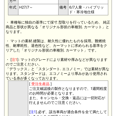
カー
年式
H27/7～
備考
6/7人乗・ハイブリッ
ド・寒冷地仕様
・ 車種毎に独自の基準にて採寸.型取りを行っているため、 純正
商品と形状が異なる「オリジナル形状の車種別. カーマット」と
なります。
・ マットの素材.縫製は、耐久性に優れたものを採用。難燃焼
性、耐摩耗性、退色性など、カーマットに求められる基準をク
リアした「オリジナル形状の車種別. カーマット」です。
・ [
注1
]: マットのグレードにより素材や厚みなどが異なります
のでご注意ください。
「デラックス」と「スタンダート. エコノミー」では素材が異な
ります。スタンダードは、エコノミーより厚みがあり使用され
ている糸が多くなっております。
[
受注生産品
]
ご注文確認後の製作となりますので、1週間程度
のお時間が必要となります。
また、キャンセル・交換・返品には一切対応が
行えませんのでご注意ください。
[
注1
].必ず、該当車両が適合条件を全て満たして