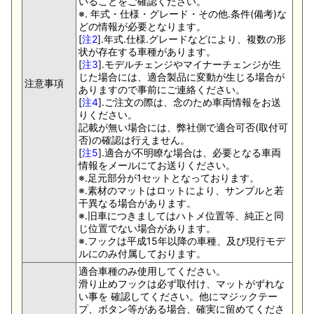
いることをご確認ください。
※. 年式・仕様・グレード・その他.条件(備考)な
どの情報が必要となります。
[
注2
].年式.仕様.グレードなどにより、複数の形
状が存在する車種があります。
[
注3
].モデルチェンジやマイナーチェンジが生
じた場合には、適合製品に変動が生じる場合が
注意事項
ありますので事前にご連絡ください。
[
注4
].ご注文の際は、念のため車両情報をお送
りください。
記載が無い場合には、弊社側で適合可否(取付可
否)の確認は行えません。
[
注5
].適合が不明瞭な場合は、必要となる車両
情報をメールにてお送りください。
※.足元部分が1セットとなっております。
※.素材のマットはロットにより、サンプルと若
干異なる場合があります。
※.旧車につきましてはハトメ位置等、純正と同
じ位置でない場合があります。
※.フックは平成15年以降の車種、及び現行モデ
ルにのみ付属しております。
適合車種のみ使用してください。
滑り止めフックは必ず取付け、マットがずれな
い事を 確認してください。他にマジックテー
プ、ボタン等がある場合、確実に留めてくださ