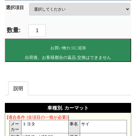
選択項目
お買い物カゴに追加
説明
車種別. カーマット
[
適合条件 (全項目の一致が必要)
]
メー
トヨタ
車名
サイ
カー