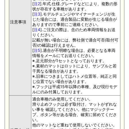
[
注2
].年式.仕様.グレードなどにより、複数の形
状が存在する車種があります。
[
注3
].モデルチェンジやマイナーチェンジが生
じた場合には、適合製品に変動が生じる場合が
注意事項
ありますので事前にご連絡ください。
[
注4
].ご注文の際は、念のため車両情報をお送
りください。
記載が無い場合には、弊社側で適合可否(取付可
否)の確認は行えません。
[
注5
].適合が不明瞭な場合は、必要となる車両
情報をメールにてお送りください。
※.足元部分が1セットとなっております。
※.素材のマットはロットにより、サンプルと若
干異なる場合があります。
※.旧車につきましてはハトメ位置等、純正と同
じ位置でない場合があります。
※.フックは平成15年以降の車種、及び現行モデ
ルにのみ付属しております。
適合車種のみ使用してください。
滑り止めフックは必ず取付け、マットがずれな
い事を 確認してください。他にマジックテー
プ、ボタン等がある場合、確実に留めてくださ
い。
他のマットなど重ねて使用しないでください。