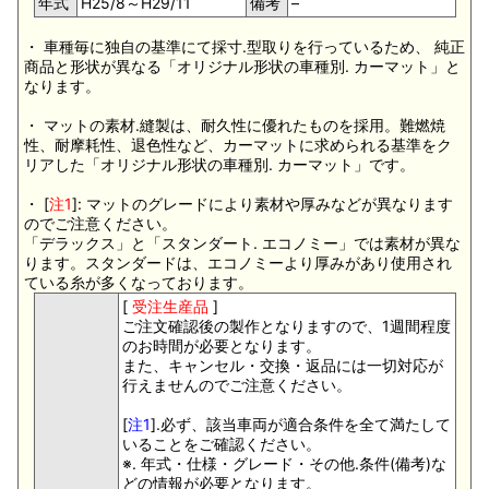
年式
H25/8～H29/11
備考
–
・ 車種毎に独自の基準にて採寸.型取りを行っているため、 純正
商品と形状が異なる「オリジナル形状の車種別. カーマット」と
なります。
・ マットの素材.縫製は、耐久性に優れたものを採用。難燃焼
性、耐摩耗性、退色性など、カーマットに求められる基準をク
リアした「オリジナル形状の車種別. カーマット」です。
・ [
注1
]: マットのグレードにより素材や厚みなどが異なります
のでご注意ください。
「デラックス」と「スタンダート. エコノミー」では素材が異な
ります。スタンダードは、エコノミーより厚みがあり使用され
ている糸が多くなっております。
[
受注生産品
]
ご注文確認後の製作となりますので、1週間程度
のお時間が必要となります。
また、キャンセル・交換・返品には一切対応が
行えませんのでご注意ください。
[
注1
].必ず、該当車両が適合条件を全て満たして
いることをご確認ください。
※. 年式・仕様・グレード・その他.条件(備考)な
どの情報が必要となります。