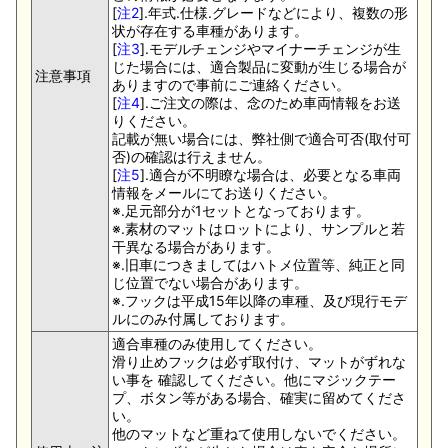
[
注2
].年式.仕様.グレードなどにより、複数の形
状が存在する車種があります。
[
注3
].モデルチェンジやマイナーチェンジが生
じた場合には、適合製品に変動が生じる場合が
注意事項
ありますので事前にご連絡ください。
[
注4
].ご注文の際は、念のため車両情報をお送
りください。
記載が無い場合には、弊社側で適合可否(取付可
否)の確認は行えません。
[
注5
].適合が不明瞭な場合は、必要となる車両
情報をメールにてお送りください。
※.足元部分が1セットとなっております。
※.素材のマットはロットにより、サンプルと若
干異なる場合があります。
※.旧車につきましてはハトメ位置等、純正と同
じ位置でない場合があります。
※.フックは平成15年以降の車種、及び現行モデ
ルにのみ付属しております。
適合車種のみ使用してください。
滑り止めフックは必ず取付け、マットがずれな
い事を 確認してください。他にマジックテー
プ、ボタン等がある場合、確実に留めてくださ
い。
他のマットなど重ねて使用しないでください。