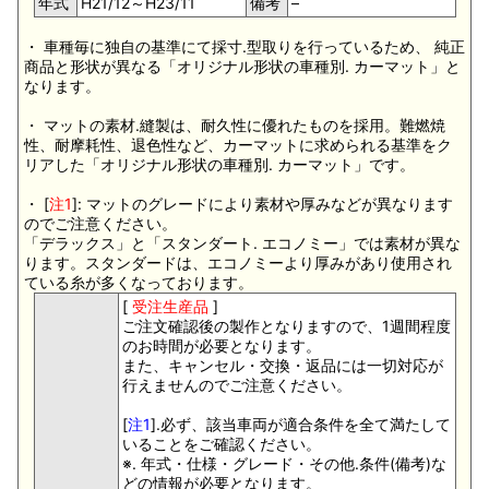
年式
H21/12～H23/11
備考
–
・ 車種毎に独自の基準にて採寸.型取りを行っているため、 純正
商品と形状が異なる「オリジナル形状の車種別. カーマット」と
なります。
・ マットの素材.縫製は、耐久性に優れたものを採用。難燃焼
性、耐摩耗性、退色性など、カーマットに求められる基準をク
リアした「オリジナル形状の車種別. カーマット」です。
・ [
注1
]: マットのグレードにより素材や厚みなどが異なります
のでご注意ください。
「デラックス」と「スタンダート. エコノミー」では素材が異な
ります。スタンダードは、エコノミーより厚みがあり使用され
ている糸が多くなっております。
[
受注生産品
]
ご注文確認後の製作となりますので、1週間程度
のお時間が必要となります。
また、キャンセル・交換・返品には一切対応が
行えませんのでご注意ください。
[
注1
].必ず、該当車両が適合条件を全て満たして
いることをご確認ください。
※. 年式・仕様・グレード・その他.条件(備考)な
どの情報が必要となります。