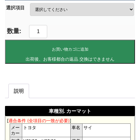
選択項目
お買い物カゴに追加
説明
車種別. カーマット
[
適合条件 (全項目の一致が必要)
]
メー
トヨタ
車名
サイ
カー