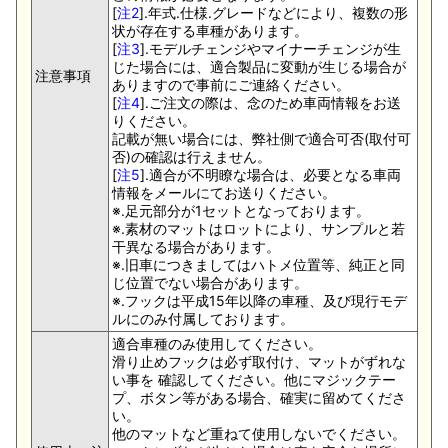
[
注2
].年式.仕様.グレードなどにより、複数の形
状が存在する車種があります。
[
注3
].モデルチェンジやマイナーチェンジが生
じた場合には、適合製品に変動が生じる場合が
注意事項
ありますので事前にご連絡ください。
[
注4
].ご注文の際は、念のため車両情報をお送
りください。
記載が無い場合には、弊社側で適合可否(取付可
否)の確認は行えません。
[
注5
].適合が不明瞭な場合は、必要となる車両
情報をメールにてお送りください。
※.足元部分が1セットとなっております。
※.素材のマットはロットにより、サンプルと若
干異なる場合があります。
※.旧車につきましてはハトメ位置等、純正と同
じ位置でない場合があります。
※.フックは平成15年以降の車種、及び現行モデ
ルにのみ付属しております。
適合車種のみ使用してください。
滑り止めフックは必ず取付け、マットがずれな
い事を 確認してください。他にマジックテー
プ、ボタン等がある場合、確実に留めてくださ
い。
他のマットなど重ねて使用しないでください。