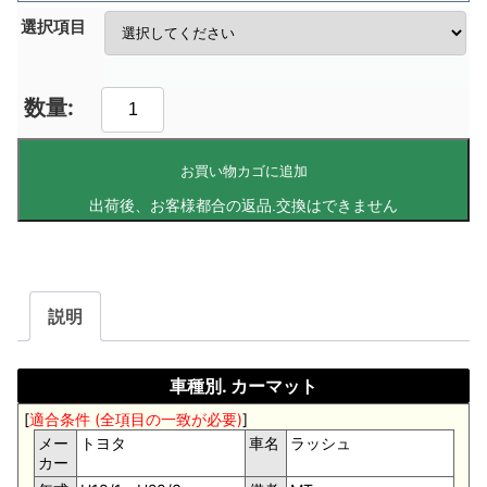
選択項目
お買い物カゴに追加
説明
車種別. カーマット
[
適合条件 (全項目の一致が必要)
]
メー
トヨタ
車名
ラッシュ
カー