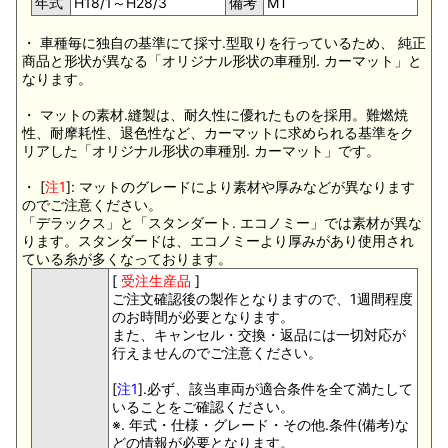
年式
H18/1～H28/3
備考
MT
・ 車種毎に独自の基準にて採寸.型取りを行っているため、 純正
商品と形状が異なる「オリジナル形状の車種別. カーマット」と
なります。
・ マットの素材.縫製は、耐久性に優れたものを採用。難燃焼
性、耐摩耗性、退色性など、カーマットに求められる基準をク
リアした「オリジナル形状の車種別. カーマット」です。
・ [
注1
]: マットのグレードにより素材や厚みなどが異なります
のでご注意ください。
「デラックス」と「スタンダート. エコノミー」では素材が異な
ります。スタンダードは、エコノミーより厚みがあり使用され
ている糸が多くなっております。
[
受注生産品
]
ご注文確認後の製作となりますので、1週間程度
のお時間が必要となります。
また、キャンセル・交換・返品には一切対応が
行えませんのでご注意ください。
[
注1
].必ず、該当車両が適合条件を全て満たして
いることをご確認ください。
※. 年式・仕様・グレード・その他.条件(備考)な
どの情報が必要となります。