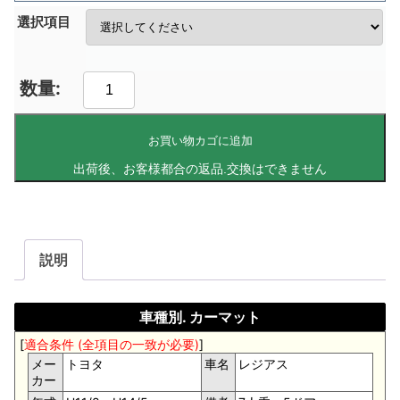
選択項目
お買い物カゴに追加
説明
車種別. カーマット
[
適合条件 (全項目の一致が必要)
]
メー
トヨタ
車名
レジアス
カー