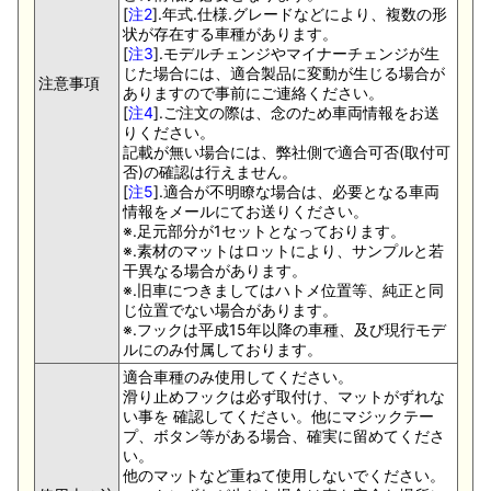
[
注2
].年式.仕様.グレードなどにより、複数の形
状が存在する車種があります。
[
注3
].モデルチェンジやマイナーチェンジが生
じた場合には、適合製品に変動が生じる場合が
注意事項
ありますので事前にご連絡ください。
[
注4
].ご注文の際は、念のため車両情報をお送
りください。
記載が無い場合には、弊社側で適合可否(取付可
否)の確認は行えません。
[
注5
].適合が不明瞭な場合は、必要となる車両
情報をメールにてお送りください。
※.足元部分が1セットとなっております。
※.素材のマットはロットにより、サンプルと若
干異なる場合があります。
※.旧車につきましてはハトメ位置等、純正と同
じ位置でない場合があります。
※.フックは平成15年以降の車種、及び現行モデ
ルにのみ付属しております。
適合車種のみ使用してください。
滑り止めフックは必ず取付け、マットがずれな
い事を 確認してください。他にマジックテー
プ、ボタン等がある場合、確実に留めてくださ
い。
他のマットなど重ねて使用しないでください。