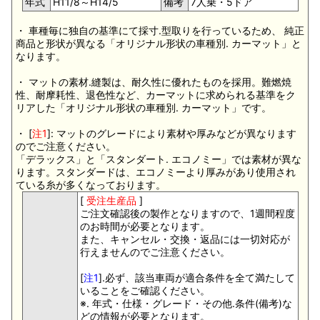
年式
H11/8～H14/5
備考
7人乗・5ドア
・ 車種毎に独自の基準にて採寸.型取りを行っているため、 純正
商品と形状が異なる「オリジナル形状の車種別. カーマット」と
なります。
・ マットの素材.縫製は、耐久性に優れたものを採用。難燃焼
性、耐摩耗性、退色性など、カーマットに求められる基準をク
リアした「オリジナル形状の車種別. カーマット」です。
・ [
注1
]: マットのグレードにより素材や厚みなどが異なります
のでご注意ください。
「デラックス」と「スタンダート. エコノミー」では素材が異な
ります。スタンダードは、エコノミーより厚みがあり使用され
ている糸が多くなっております。
[
受注生産品
]
ご注文確認後の製作となりますので、1週間程度
のお時間が必要となります。
また、キャンセル・交換・返品には一切対応が
行えませんのでご注意ください。
[
注1
].必ず、該当車両が適合条件を全て満たして
いることをご確認ください。
※. 年式・仕様・グレード・その他.条件(備考)な
どの情報が必要となります。