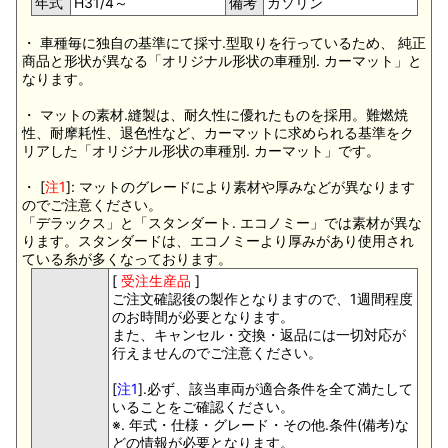
年式
H31/4～
備考
ガソリン
・ 車種毎に独自の基準にて採寸.型取りを行っているため、 純正
商品と形状が異なる「オリジナル形状の車種別. カーマット」と
なります。
・ マットの素材.縫製は、耐久性に優れたものを採用。難燃焼
性、耐摩耗性、退色性など、カーマットに求められる基準をク
リアした「オリジナル形状の車種別. カーマット」です。
・ [
注1
]: マットのグレードにより素材や厚みなどが異なります
のでご注意ください。
「デラックス」と「スタンダート. エコノミー」では素材が異な
ります。スタンダードは、エコノミーより厚みがあり使用され
ている糸が多くなっております。
[
受注生産品
]
ご注文確認後の製作となりますので、1週間程度
のお時間が必要となります。
また、キャンセル・交換・返品には一切対応が
行えませんのでご注意ください。
[
注1
].必ず、該当車両が適合条件を全て満たして
いることをご確認ください。
※. 年式・仕様・グレード・その他.条件(備考)な
どの情報が必要となります。