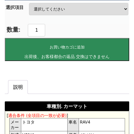
選択項目
お買い物カゴに追加
説明
車種別. カーマット
[
適合条件 (全項目の一致が必要)
]
メー
トヨタ
車名
RAV4
カー