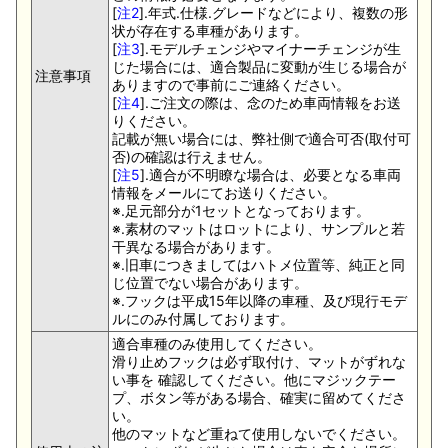
[
注2
].年式.仕様.グレードなどにより、複数の形
状が存在する車種があります。
[
注3
].モデルチェンジやマイナーチェンジが生
じた場合には、適合製品に変動が生じる場合が
注意事項
ありますので事前にご連絡ください。
[
注4
].ご注文の際は、念のため車両情報をお送
りください。
記載が無い場合には、弊社側で適合可否(取付可
否)の確認は行えません。
[
注5
].適合が不明瞭な場合は、必要となる車両
情報をメールにてお送りください。
※.足元部分が1セットとなっております。
※.素材のマットはロットにより、サンプルと若
干異なる場合があります。
※.旧車につきましてはハトメ位置等、純正と同
じ位置でない場合があります。
※.フックは平成15年以降の車種、及び現行モデ
ルにのみ付属しております。
適合車種のみ使用してください。
滑り止めフックは必ず取付け、マットがずれな
い事を 確認してください。他にマジックテー
プ、ボタン等がある場合、確実に留めてくださ
い。
他のマットなど重ねて使用しないでください。