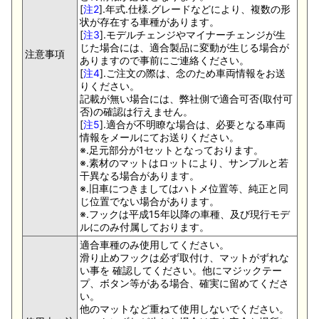
[
注2
].年式.仕様.グレードなどにより、複数の形
状が存在する車種があります。
[
注3
].モデルチェンジやマイナーチェンジが生
じた場合には、適合製品に変動が生じる場合が
注意事項
ありますので事前にご連絡ください。
[
注4
].ご注文の際は、念のため車両情報をお送
りください。
記載が無い場合には、弊社側で適合可否(取付可
否)の確認は行えません。
[
注5
].適合が不明瞭な場合は、必要となる車両
情報をメールにてお送りください。
※.足元部分が1セットとなっております。
※.素材のマットはロットにより、サンプルと若
干異なる場合があります。
※.旧車につきましてはハトメ位置等、純正と同
じ位置でない場合があります。
※.フックは平成15年以降の車種、及び現行モデ
ルにのみ付属しております。
適合車種のみ使用してください。
滑り止めフックは必ず取付け、マットがずれな
い事を 確認してください。他にマジックテー
プ、ボタン等がある場合、確実に留めてくださ
い。
他のマットなど重ねて使用しないでください。