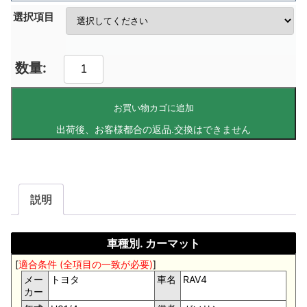
選択項目
お買い物カゴに追加
説明
車種別. カーマット
[
適合条件 (全項目の一致が必要)
]
メー
トヨタ
車名
RAV4
カー