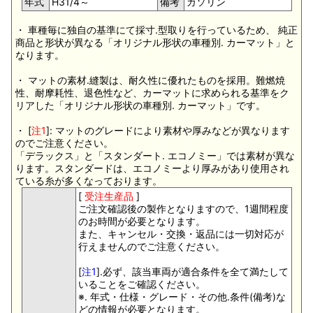
年式
H31/4～
備考
ガソリン
・ 車種毎に独自の基準にて採寸.型取りを行っているため、 純正
商品と形状が異なる「オリジナル形状の車種別. カーマット」と
なります。
・ マットの素材.縫製は、耐久性に優れたものを採用。難燃焼
性、耐摩耗性、退色性など、カーマットに求められる基準をク
リアした「オリジナル形状の車種別. カーマット」です。
・ [
注1
]: マットのグレードにより素材や厚みなどが異なります
のでご注意ください。
「デラックス」と「スタンダート. エコノミー」では素材が異な
ります。スタンダードは、エコノミーより厚みがあり使用され
ている糸が多くなっております。
[
受注生産品
]
ご注文確認後の製作となりますので、1週間程度
のお時間が必要となります。
また、キャンセル・交換・返品には一切対応が
行えませんのでご注意ください。
[
注1
].必ず、該当車両が適合条件を全て満たして
いることをご確認ください。
※. 年式・仕様・グレード・その他.条件(備考)な
どの情報が必要となります。