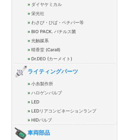
ダイヤケミカル
栄光社
わさび・ひば・ベチバー等
BIO PACK. バチルス菌
光触媒系
晴香堂 (Carall)
Dr.DEO (カーメイト)
ライティングパーツ
小糸製作所
ハロゲンバルブ
LED
LEDリアコンビネーションランプ
HIDバルブ
車両部品