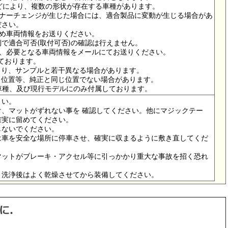
ドなどにより、複数の形状が存在する車種があります。
イナーチェンジが生じた場合には、適合製品に変動が生じる場合があ
ださい。
ため車両情報をお送りください。
で適合可否(取付可否)の確認は行えません。
は、必要となる車両情報をメールにてお送りください。
っております。
より、サンプルと若干異なる場合があります。
メ位置等、純正と同じ位置でない場合があります。
の車種、及び現行モデルにのみ付属しております。
さい。
、マットがずれない事を 確認してください。他にマジックテー
確実に留めてください。
しないでください。
は車を安全な場所に停車させ、確実に収まるように敷き直してくだ
マットがブレーキ・アクセル等に引っかかり重大な事故を招く恐れ
。洗浄後はよく乾燥させてから装備してください。