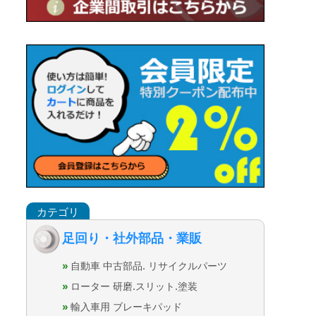
足回り・社外部品・業販
自動車 中古部品. リサイクルパーツ
ローター 研磨.スリット.塗装
輸入車用 ブレーキパッド