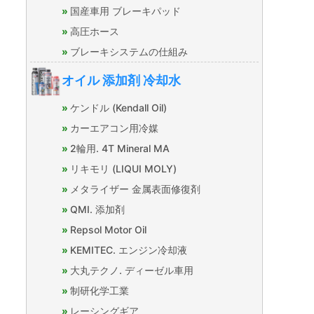
国産車用 ブレーキパッド
高圧ホース
ブレーキシステムの仕組み
オイル 添加剤 冷却水
ケンドル (Kendall Oil)
カーエアコン用冷媒
2輪用. 4T Mineral MA
リキモリ (LIQUI MOLY)
メタライザー 金属表面修復剤
QMI. 添加剤
Repsol Motor Oil
KEMITEC. エンジン冷却液
大丸テクノ. ディーゼル車用
制研化学工業
レーシングギア