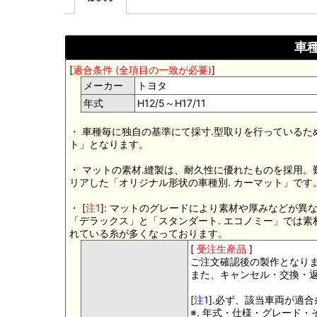
車種
[
適合条件 (全項目の一致が必要)
]
メーカー
トヨタ
年式
H12/5～H17/11
・ 車種毎に独自の基準にて採寸.型取りを行っているた
ト」となります。
・ マットの素材.縫製は、耐久性に優れたものを採用
リアした「オリジナル形状の車種別. カーマット」です
・ [
注1
]: マットのグレードにより素材や厚みなどが異
「デラックス」と「スタンダート. エコノミー」では
れている糸が多くなっております。
[
受注生産品
]
ご注文確認後の製作となり
また、キャンセル・交換・
[
注1
].必ず、該当車両が適
※. 年式・仕様・グレード・