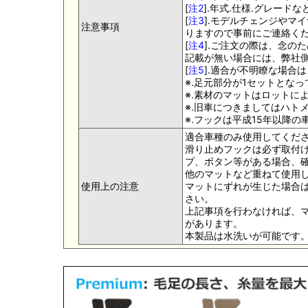
[
注2
].年式.仕様.グレー
[
注3
].モデルチェンジやマ
注意事項
りますので事前にご連絡く
[
注4
].ご注文の際は、念の
記載が無い場合には、弊社側
[
注5
].適合が不明瞭な場合
※.足元部分が1セットとな
※.素材のマットはロットに
※.旧車につきましてはハト
※.フックは平成15年以降
適合車種のみ使用してくだ
滑り止めフックは必ず取付け
プ、ボタン等がある場合、
他のマットなど重ねて使用
使用上の注意
マットにずれが生じた場合
さい。
上記事項を行わなければ、
があります。
本製品は水洗いが可能です