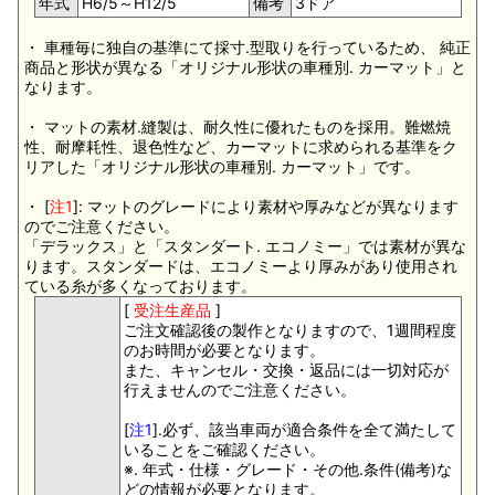
年式
H6/5～H12/5
備考
3ドア
・ 車種毎に独自の基準にて採寸.型取りを行っているため、 純正
商品と形状が異なる「オリジナル形状の車種別. カーマット」と
なります。
・ マットの素材.縫製は、耐久性に優れたものを採用。難燃焼
性、耐摩耗性、退色性など、カーマットに求められる基準をク
リアした「オリジナル形状の車種別. カーマット」です。
・ [
注1
]: マットのグレードにより素材や厚みなどが異なります
のでご注意ください。
「デラックス」と「スタンダート. エコノミー」では素材が異な
ります。スタンダードは、エコノミーより厚みがあり使用され
ている糸が多くなっております。
[
受注生産品
]
ご注文確認後の製作となりますので、1週間程度
のお時間が必要となります。
また、キャンセル・交換・返品には一切対応が
行えませんのでご注意ください。
[
注1
].必ず、該当車両が適合条件を全て満たして
いることをご確認ください。
※. 年式・仕様・グレード・その他.条件(備考)な
どの情報が必要となります。