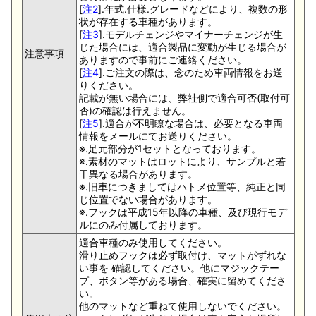
[
注2
].年式.仕様.グレードなどにより、複数の形
状が存在する車種があります。
[
注3
].モデルチェンジやマイナーチェンジが生
じた場合には、適合製品に変動が生じる場合が
注意事項
ありますので事前にご連絡ください。
[
注4
].ご注文の際は、念のため車両情報をお送
りください。
記載が無い場合には、弊社側で適合可否(取付可
否)の確認は行えません。
[
注5
].適合が不明瞭な場合は、必要となる車両
情報をメールにてお送りください。
※.足元部分が1セットとなっております。
※.素材のマットはロットにより、サンプルと若
干異なる場合があります。
※.旧車につきましてはハトメ位置等、純正と同
じ位置でない場合があります。
※.フックは平成15年以降の車種、及び現行モデ
ルにのみ付属しております。
適合車種のみ使用してください。
滑り止めフックは必ず取付け、マットがずれな
い事を 確認してください。他にマジックテー
プ、ボタン等がある場合、確実に留めてくださ
い。
他のマットなど重ねて使用しないでください。