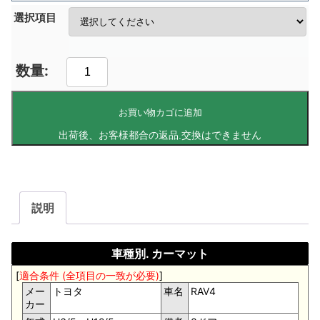
選択項目
お買い物カゴに追加
説明
車種別. カーマット
[
適合条件 (全項目の一致が必要)
]
メー
トヨタ
車名
RAV4
カー