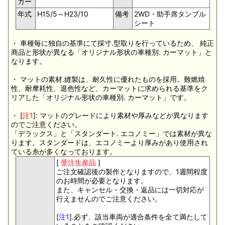
カー
年式
H15/5～H23/10
備考
2WD・助手席タンブル
シート
・ 車種毎に独自の基準にて採寸.型取りを行っているため、 純正
商品と形状が異なる「オリジナル形状の車種別. カーマット」と
なります。
・ マットの素材.縫製は、耐久性に優れたものを採用。難燃焼
性、耐摩耗性、退色性など、カーマットに求められる基準をク
リアした「オリジナル形状の車種別. カーマット」です。
・ [
注1
]: マットのグレードにより素材や厚みなどが異なります
のでご注意ください。
「デラックス」と「スタンダート. エコノミー」では素材が異な
ります。スタンダードは、エコノミーより厚みがあり使用され
ている糸が多くなっております。
[
受注生産品
]
ご注文確認後の製作となりますので、1週間程度
のお時間が必要となります。
また、キャンセル・交換・返品には一切対応が
行えませんのでご注意ください。
[
注1
].必ず、該当車両が適合条件を全て満たして