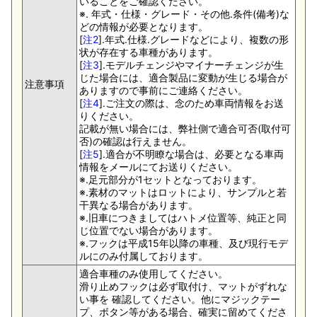
いることをご確認ください。
※. 年式・仕様・グレード・その他.条件(備考)な
どの情報が必要となります。
[
注2
].年式.仕様.グレードなどにより、複数の形
状が存在する車種があります。
[
注3
].モデルチェンジやマイナーチェンジが生
じた場合には、適合製品に変動が生じる場合が
注意事項
ありますので事前にご連絡ください。
[
注4
].ご注文の際は、念のため車両情報をお送
りください。
記載が無い場合には、弊社側で適合可否(取付可
否)の確認は行えません。
[
注5
].適合が不明瞭な場合は、必要となる車両
情報をメールにてお送りください。
※.足元部分が1セットとなっております。
※.素材のマットはロットにより、サンプルと若
干異なる場合があります。
※.旧車につきましてはハトメ位置等、純正と同
じ位置でない場合があります。
※.フックは平成15年以降の車種、及び現行モデ
ルにのみ付属しております。
適合車種のみ使用してください。
滑り止めフックは必ず取付け、マットがずれな
い事を 確認してください。他にマジックテー
プ、ボタン等がある場合、確実に留めてくださ