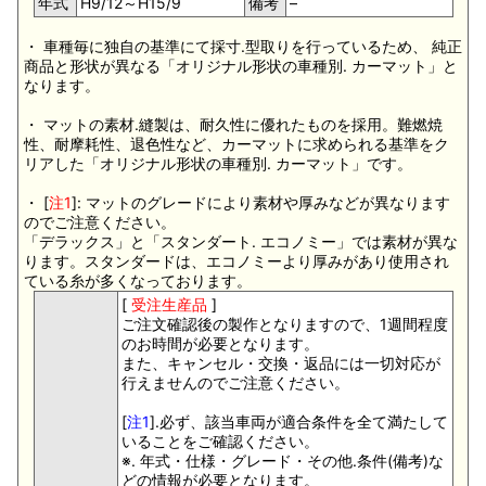
年式
H9/12～H15/9
備考
–
・ 車種毎に独自の基準にて採寸.型取りを行っているため、 純正
商品と形状が異なる「オリジナル形状の車種別. カーマット」と
なります。
・ マットの素材.縫製は、耐久性に優れたものを採用。難燃焼
性、耐摩耗性、退色性など、カーマットに求められる基準をク
リアした「オリジナル形状の車種別. カーマット」です。
・ [
注1
]: マットのグレードにより素材や厚みなどが異なります
のでご注意ください。
「デラックス」と「スタンダート. エコノミー」では素材が異な
ります。スタンダードは、エコノミーより厚みがあり使用され
ている糸が多くなっております。
[
受注生産品
]
ご注文確認後の製作となりますので、1週間程度
のお時間が必要となります。
また、キャンセル・交換・返品には一切対応が
行えませんのでご注意ください。
[
注1
].必ず、該当車両が適合条件を全て満たして
いることをご確認ください。
※. 年式・仕様・グレード・その他.条件(備考)な
どの情報が必要となります。