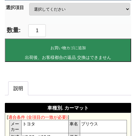
選択項目
お買い物カゴに追加
説明
車種別. カーマット
[
適合条件 (全項目の一致が必要)
]
メー
トヨタ
車名
プリウス
カー