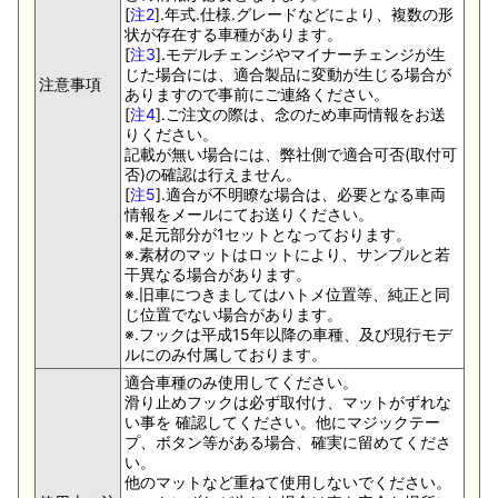
[
注2
].年式.仕様.グレードなどにより、複数の形
状が存在する車種があります。
[
注3
].モデルチェンジやマイナーチェンジが生
じた場合には、適合製品に変動が生じる場合が
注意事項
ありますので事前にご連絡ください。
[
注4
].ご注文の際は、念のため車両情報をお送
りください。
記載が無い場合には、弊社側で適合可否(取付可
否)の確認は行えません。
[
注5
].適合が不明瞭な場合は、必要となる車両
情報をメールにてお送りください。
※.足元部分が1セットとなっております。
※.素材のマットはロットにより、サンプルと若
干異なる場合があります。
※.旧車につきましてはハトメ位置等、純正と同
じ位置でない場合があります。
※.フックは平成15年以降の車種、及び現行モデ
ルにのみ付属しております。
適合車種のみ使用してください。
滑り止めフックは必ず取付け、マットがずれな
い事を 確認してください。他にマジックテー
プ、ボタン等がある場合、確実に留めてくださ
い。
他のマットなど重ねて使用しないでください。