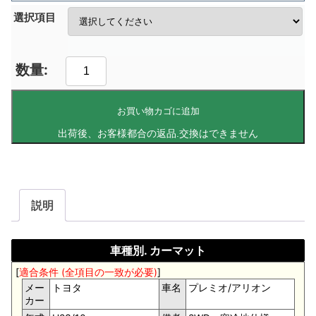
選択項目
お買い物カゴに追加
説明
車種別. カーマット
[
適合条件 (全項目の一致が必要)
]
メー
トヨタ
車名
プレミオ/アリオン
カー