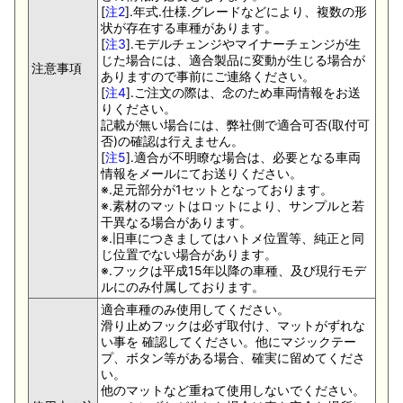
[
注2
].年式.仕様.グレードなどにより、複数の形
状が存在する車種があります。
[
注3
].モデルチェンジやマイナーチェンジが生
じた場合には、適合製品に変動が生じる場合が
注意事項
ありますので事前にご連絡ください。
[
注4
].ご注文の際は、念のため車両情報をお送
りください。
記載が無い場合には、弊社側で適合可否(取付可
否)の確認は行えません。
[
注5
].適合が不明瞭な場合は、必要となる車両
情報をメールにてお送りください。
※.足元部分が1セットとなっております。
※.素材のマットはロットにより、サンプルと若
干異なる場合があります。
※.旧車につきましてはハトメ位置等、純正と同
じ位置でない場合があります。
※.フックは平成15年以降の車種、及び現行モデ
ルにのみ付属しております。
適合車種のみ使用してください。
滑り止めフックは必ず取付け、マットがずれな
い事を 確認してください。他にマジックテー
プ、ボタン等がある場合、確実に留めてくださ
い。
他のマットなど重ねて使用しないでください。