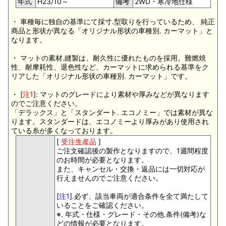
年式
H23/10～
備考
2WD・寒冷地仕様
・ 車種毎に独自の基準にて採寸.型取りを行っているため、 純正
商品と形状が異なる「オリジナル形状の車種別. カーマット」と
なります。
・ マットの素材.縫製は、耐久性に優れたものを採用。難燃焼
性、耐摩耗性、退色性など、カーマットに求められる基準をク
リアした「オリジナル形状の車種別. カーマット」です。
・ [
注1
]: マットのグレードにより素材や厚みなどが異なります
のでご注意ください。
「デラックス」と「スタンダート. エコノミー」では素材が異な
ります。スタンダードは、エコノミーより厚みがあり使用され
ている糸が多くなっております。
[
受注生産品
]
ご注文確認後の製作となりますので、1週間程度
のお時間が必要となります。
また、キャンセル・交換・返品には一切対応が
行えませんのでご注意ください。
[
注1
].必ず、該当車両が適合条件を全て満たして
いることをご確認ください。
※. 年式・仕様・グレード・その他.条件(備考)な
どの情報が必要となります。