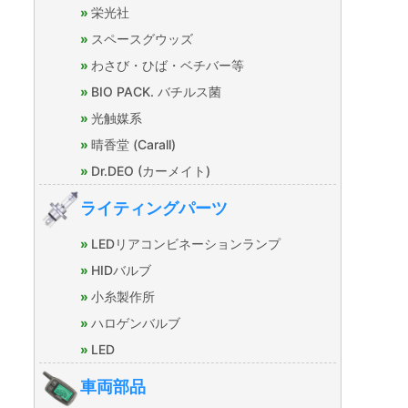
栄光社
スペースグウッズ
わさび・ひば・ベチバー等
BIO PACK. バチルス菌
光触媒系
晴香堂 (Carall)
Dr.DEO (カーメイト)
ライティングパーツ
LEDリアコンビネーションランプ
HIDバルブ
小糸製作所
ハロゲンバルブ
LED
車両部品