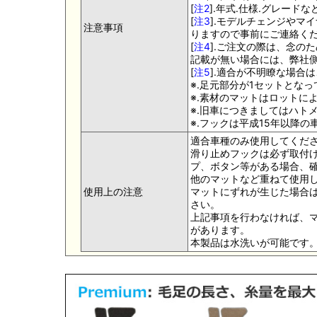
[
注2
].年式.仕様.グレー
[
注3
].モデルチェンジやマ
注意事項
りますので事前にご連絡く
[
注4
].ご注文の際は、念の
記載が無い場合には、弊社側
[
注5
].適合が不明瞭な場合
※.足元部分が1セットとな
※.素材のマットはロットに
※.旧車につきましてはハト
※.フックは平成15年以降
適合車種のみ使用してくだ
滑り止めフックは必ず取付け
プ、ボタン等がある場合、
他のマットなど重ねて使用
使用上の注意
マットにずれが生じた場合
さい。
上記事項を行わなければ、
があります。
本製品は水洗いが可能です