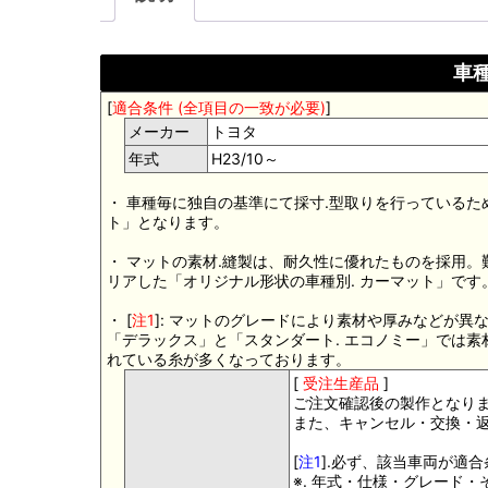
車種
[
適合条件 (全項目の一致が必要)
]
メーカー
トヨタ
年式
H23/10～
・ 車種毎に独自の基準にて採寸.型取りを行っているた
ト」となります。
・ マットの素材.縫製は、耐久性に優れたものを採用
リアした「オリジナル形状の車種別. カーマット」です
・ [
注1
]: マットのグレードにより素材や厚みなどが異
「デラックス」と「スタンダート. エコノミー」では
れている糸が多くなっております。
[
受注生産品
]
ご注文確認後の製作となり
また、キャンセル・交換・
[
注1
].必ず、該当車両が適
※. 年式・仕様・グレード・