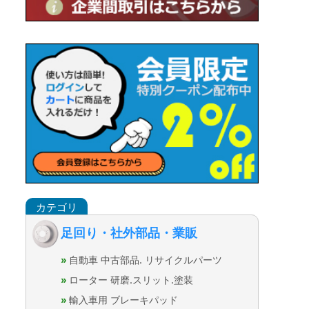
足回り・社外部品・業販
自動車 中古部品. リサイクルパーツ
ローター 研磨.スリット.塗装
輸入車用 ブレーキパッド