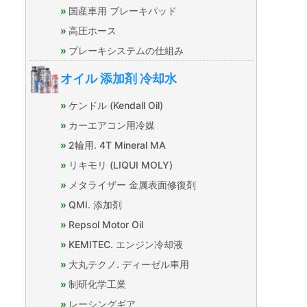
国産車用 ブレーキパッド
高圧ホース
ブレーキシステムの仕組み
オイル 添加剤 冷却水
ケンドル (Kendall Oil)
カーエアコン用冷媒
2輪用. 4T Mineral MA
リキモリ (LIQUI MOLY)
メタライザー 金属表面修復剤
QMI. 添加剤
Repsol Motor Oil
KEMITEC. エンジン冷却液
大丸テクノ. ディーゼル車用
制研化学工業
レーシングギア