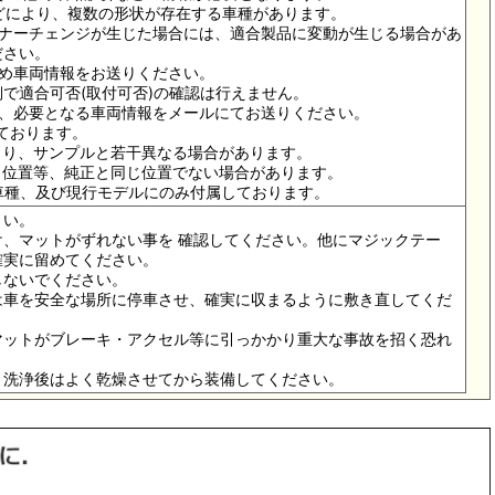
ドなどにより、複数の形状が存在する車種があります。
イナーチェンジが生じた場合には、適合製品に変動が生じる場合があ
ださい。
ため車両情報をお送りください。
で適合可否(取付可否)の確認は行えません。
は、必要となる車両情報をメールにてお送りください。
っております。
より、サンプルと若干異なる場合があります。
メ位置等、純正と同じ位置でない場合があります。
の車種、及び現行モデルにのみ付属しております。
さい。
、マットがずれない事を 確認してください。他にマジックテー
確実に留めてください。
しないでください。
は車を安全な場所に停車させ、確実に収まるように敷き直してくだ
マットがブレーキ・アクセル等に引っかかり重大な事故を招く恐れ
。洗浄後はよく乾燥させてから装備してください。