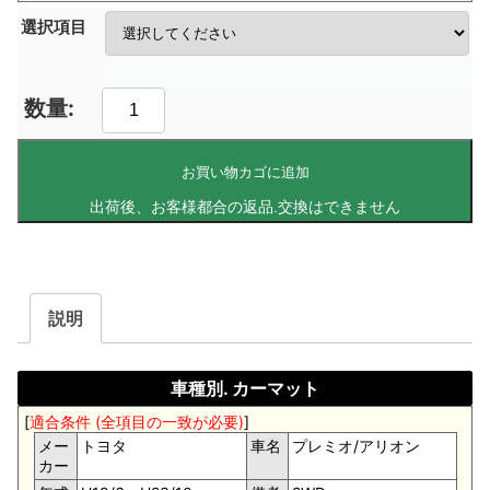
選択項目
お買い物カゴに追加
説明
車種別. カーマット
[
適合条件 (全項目の一致が必要)
]
メー
トヨタ
車名
プレミオ/アリオン
カー