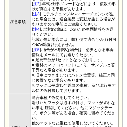
[
注2
].年式.仕様.グレードなどにより、複数の形
状が存在する車種があります。
[
注3
].モデルチェンジやマイナーチェンジが生
じた場合には、適合製品に変動が生じる場合が
注意事項
ありますので事前にご連絡ください。
[
注4
].ご注文の際は、念のため車両情報をお送
りください。
記載が無い場合には、弊社側で適合可否(取付可
否)の確認は行えません。
[
注5
].適合が不明瞭な場合は、必要となる車両
情報をメールにてお送りください。
※.足元部分が1セットとなっております。
※.素材のマットはロットにより、サンプルと若
干異なる場合があります。
※.旧車につきましてはハトメ位置等、純正と同
じ位置でない場合があります。
※.フックは平成15年以降の車種、及び現行モデ
ルにのみ付属しております。
適合車種のみ使用してください。
滑り止めフックは必ず取付け、マットがずれな
い事を 確認してください。他にマジックテー
プ、ボタン等がある場合、確実に留めてくださ
い。
他のマットなど重ねて使用しないでください。