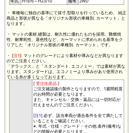
年式
H19/6～H23/10
備考
2WD
・ 車種毎に独自の基準にて採寸.型取りを行っているため、 純正
商品と形状が異なる「オリジナル形状の車種別. カーマット」と
なります。
・ マットの素材.縫製は、耐久性に優れたものを採用。難燃焼
性、耐摩耗性、退色性など、カーマットに求められる基準をク
リアした「オリジナル形状の車種別. カーマット」です。
・ [
注1
]: マットのグレードにより素材や厚みなどが異なります
のでご注意ください。
「デラックス」と「スタンダート. エコノミー」では素材が異な
ります。スタンダードは、エコノミーより厚みがあり使用され
ている糸が多くなっております。
[
受注生産品
]
ご注文確認後の製作となりますので、1週間程度
のお時間が必要となります。
また、キャンセル・交換・返品には一切対応が
行えませんのでご注意ください。
[
注1
].必ず、該当車両が適合条件を全て満たして
いることをご確認ください。
※. 年式・仕様・グレード・その他.条件(備考)な
どの情報が必要となります。