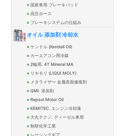
国産車用 ブレーキパッド
高圧ホース
ブレーキシステムの仕組み
オイル 添加剤 冷却水
ケンドル (Kendall Oil)
カーエアコン用冷媒
2輪用. 4T Mineral MA
リキモリ (LIQUI MOLY)
メタライザー 金属表面修復剤
QMI. 添加剤
Repsol Motor Oil
KEMITEC. エンジン冷却液
大丸テクノ. ディーゼル車用
制研化学工業
レーシングギア