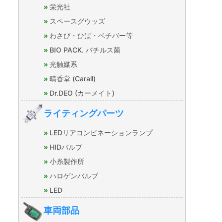
栄光社
スペースグウッズ
わさび・ひば・ベチバー等
BIO PACK. バチルス菌
光触媒系
晴香堂 (Carall)
Dr.DEO (カーメイト)
ライティングパーツ
LEDリアコンビネーションランプ
HIDバルブ
小糸製作所
ハロゲンバルブ
LED
車両部品