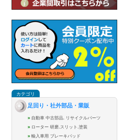
足回り・社外部品・業販
自動車 中古部品. リサイクルパーツ
ローター 研磨.スリット.塗装
輸入車用 ブレーキパッド