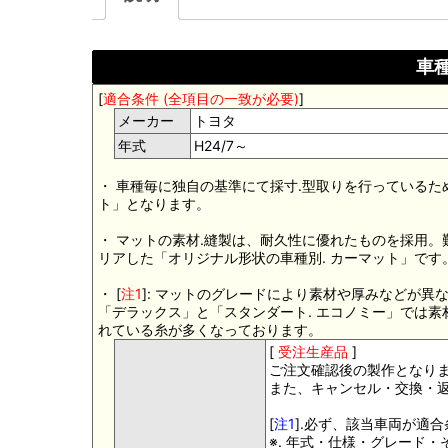
車種
[
適合条件 (全項目の一致が必要)
]
メーカー
トヨタ
年式
H24/7～
・ 車種毎に独自の基準にて採寸.型取りを行っているた
ト」となります。
・ マットの素材.縫製は、耐久性に優れたものを採用
リアした「オリジナル形状の車種別. カーマット」です
・ [
注1
]: マットのグレードにより素材や厚みなどが異
「デラックス」と「スタンダート. エコノミー」では
れている糸が多くなっております。
[
受注生産品
]
ご注文確認後の製作となり
また、キャンセル・交換・
[
注1
].必ず、該当車両が適
※. 年式・仕様・グレード・