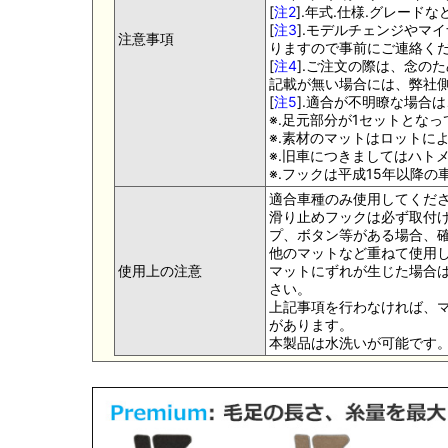
[
注2
].年式.仕様.グレー
[
注3
].モデルチェンジやマ
注意事項
りますので事前にご連絡く
[
注4
].ご注文の際は、念の
記載が無い場合には、弊社側
[
注5
].適合が不明瞭な場合
※.足元部分が1セットとな
※.素材のマットはロットに
※.旧車につきましてはハト
※.フックは平成15年以降
適合車種のみ使用してくだ
滑り止めフックは必ず取付け
プ、ボタン等がある場合、
他のマットなど重ねて使用
使用上の注意
マットにずれが生じた場合
さい。
上記事項を行わなければ、
があります。
本製品は水洗いが可能です