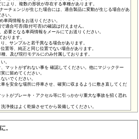
ドなどにより、複数の形状が存在する車種があります。
イナーチェンジが生じた場合には、適合製品に変動が生じる場合があ
ださい。
ため車両情報をお送りください。
で適合可否(取付可否)の確認は行えません。
は、必要となる車両情報をメールにてお送りください。
っております。
より、サンプルと若干異なる場合があります。
メ位置等、純正と同じ位置でない場合があります。
の車種、及び現行モデルにのみ付属しております。
さい。
、マットがずれない事を 確認してください。他にマジックテー
確実に留めてください。
しないでください。
は車を安全な場所に停車させ、確実に収まるように敷き直してくだ
マットがブレーキ・アクセル等に引っかかり重大な事故を招く恐れ
。洗浄後はよく乾燥させてから装備してください。