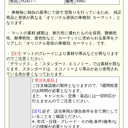
年式
H24/7～
備考
4WD
・ 車種毎に独自の基準にて採寸.型取りを行っているため、 純正
商品と形状が異なる「オリジナル形状の車種別. カーマット」と
なります。
・ マットの素材.縫製は、耐久性に優れたものを採用。難燃焼
性、耐摩耗性、退色性など、カーマットに求められる基準をク
リアした「オリジナル形状の車種別. カーマット」です。
・ [
注1
]: マットのグレードにより素材や厚みなどが異なります
のでご注意ください。
「デラックス」と「スタンダート. エコノミー」では素材が異な
ります。スタンダードは、エコノミーより厚みがあり使用され
ている糸が多くなっております。
[
受注生産品
]
ご注文確認後の製作となりますので、1週間程度
のお時間が必要となります。
また、キャンセル・交換・返品には一切対応が
行えませんのでご注意ください。
[
注1
].必ず、該当車両が適合条件を全て満たして
いることをご確認ください。
※. 年式・仕様・グレード・その他.条件(備考)な
どの情報が必要となります。