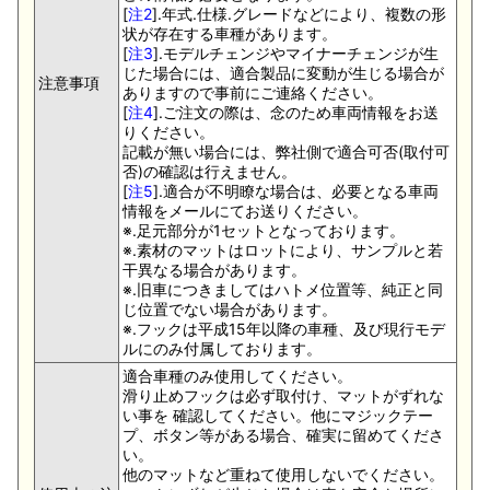
[
注2
].年式.仕様.グレードなどにより、複数の形
状が存在する車種があります。
[
注3
].モデルチェンジやマイナーチェンジが生
じた場合には、適合製品に変動が生じる場合が
注意事項
ありますので事前にご連絡ください。
[
注4
].ご注文の際は、念のため車両情報をお送
りください。
記載が無い場合には、弊社側で適合可否(取付可
否)の確認は行えません。
[
注5
].適合が不明瞭な場合は、必要となる車両
情報をメールにてお送りください。
※.足元部分が1セットとなっております。
※.素材のマットはロットにより、サンプルと若
干異なる場合があります。
※.旧車につきましてはハトメ位置等、純正と同
じ位置でない場合があります。
※.フックは平成15年以降の車種、及び現行モデ
ルにのみ付属しております。
適合車種のみ使用してください。
滑り止めフックは必ず取付け、マットがずれな
い事を 確認してください。他にマジックテー
プ、ボタン等がある場合、確実に留めてくださ
い。
他のマットなど重ねて使用しないでください。