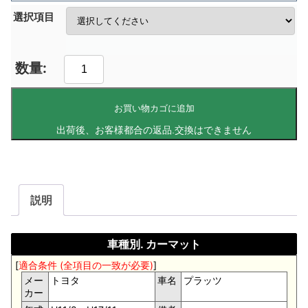
選択項目
お買い物カゴに追加
説明
車種別. カーマット
[
適合条件 (全項目の一致が必要)
]
メー
トヨタ
車名
プラッツ
カー