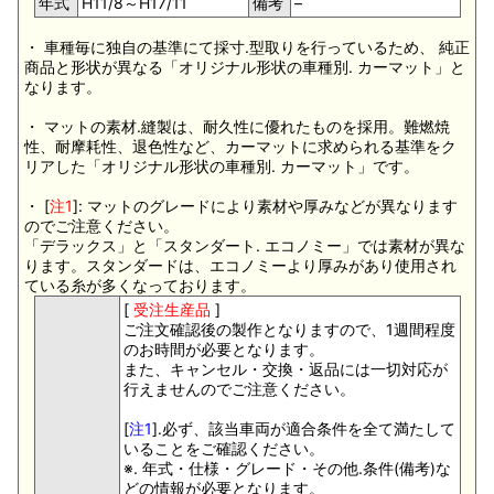
年式
H11/8～H17/11
備考
–
・ 車種毎に独自の基準にて採寸.型取りを行っているため、 純正
商品と形状が異なる「オリジナル形状の車種別. カーマット」と
なります。
・ マットの素材.縫製は、耐久性に優れたものを採用。難燃焼
性、耐摩耗性、退色性など、カーマットに求められる基準をク
リアした「オリジナル形状の車種別. カーマット」です。
・ [
注1
]: マットのグレードにより素材や厚みなどが異なります
のでご注意ください。
「デラックス」と「スタンダート. エコノミー」では素材が異な
ります。スタンダードは、エコノミーより厚みがあり使用され
ている糸が多くなっております。
[
受注生産品
]
ご注文確認後の製作となりますので、1週間程度
のお時間が必要となります。
また、キャンセル・交換・返品には一切対応が
行えませんのでご注意ください。
[
注1
].必ず、該当車両が適合条件を全て満たして
いることをご確認ください。
※. 年式・仕様・グレード・その他.条件(備考)な
どの情報が必要となります。