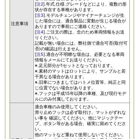
[
注2
].年式.仕様.グレードなどにより、複数の形
状が存在する車種があります。
[
注3
].モデルチェンジやマイナーチェンジが生
じた場合には、適合製品に変動が生じる場合が
注意事項
ありますので事前にご連絡ください。
[
注4
].ご注文の際は、念のため車両情報をお送
りください。
記載が無い場合には、弊社側で適合可否(取付可
否)の確認は行えません。
[
注5
].適合が不明瞭な場合は、必要となる車両
情報をメールにてお送りください。
※.足元部分が1セットとなっております。
※.素材のマットはロットにより、サンプルと若
干異なる場合があります。
※.旧車につきましてはハトメ位置等、純正と同
じ位置でない場合があります。
※.フックは平成15年以降の車種、及び現行モデ
ルにのみ付属しております。
適合車種のみ使用してください。
滑り止めフックは必ず取付け、マットがずれな
い事を 確認してください。他にマジックテー
プ、ボタン等がある場合、確実に留めてくださ
い。
他のマットなど重ねて使用しないでください。