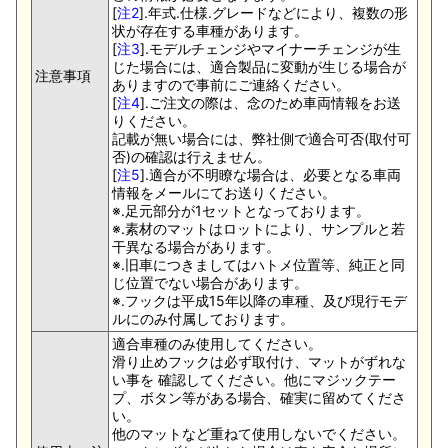
[
注2
].年式.仕様.グレードなどにより、複数の形
状が存在する車種があります。
[
注3
].モデルチェンジやマイナーチェンジが生
じた場合には、適合製品に変動が生じる場合が
注意事項
ありますので事前にご連絡ください。
[
注4
].ご注文の際は、念のため車両情報をお送
りください。
記載が無い場合には、弊社側で適合可否(取付可
否)の確認は行えません。
[
注5
].適合が不明瞭な場合は、必要となる車両
情報をメールにてお送りください。
※.足元部分が1セットとなっております。
※.素材のマットはロットにより、サンプルと若
干異なる場合があります。
※.旧車につきましてはハトメ位置等、純正と同
じ位置でない場合があります。
※.フックは平成15年以降の車種、及び現行モデ
ルにのみ付属しております。
適合車種のみ使用してください。
滑り止めフックは必ず取付け、マットがずれな
い事を 確認してください。他にマジックテー
プ、ボタン等がある場合、確実に留めてくださ
い。
他のマットなど重ねて使用しないでください。