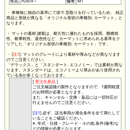
年式
H26/9～
備考
MT
・ 車種毎に独自の基準にて採寸.型取りを行っているため、 純正
商品と形状が異なる「オリジナル形状の車種別. カーマット」と
なります。
・ マットの素材.縫製は、耐久性に優れたものを採用。難燃焼
性、耐摩耗性、退色性など、カーマットに求められる基準をク
リアした「オリジナル形状の車種別. カーマット」です。
・ [
注1
]: マットのグレードにより素材や厚みなどが異なります
のでご注意ください。
「デラックス」と「スタンダート. エコノミー」では素材が異な
ります。スタンダードは、エコノミーより厚みがあり使用され
ている糸が多くなっております。
[
受注生産品
]
ご注文確認後の製作となりますので、1週間程度
のお時間が必要となります。
また、キャンセル・交換・返品には一切対応が
行えませんのでご注意ください。
[
注1
].必ず、該当車両が適合条件を全て満たして
いることをご確認ください。
※. 年式・仕様・グレード・その他.条件(備考)な
どの情報が必要となります。