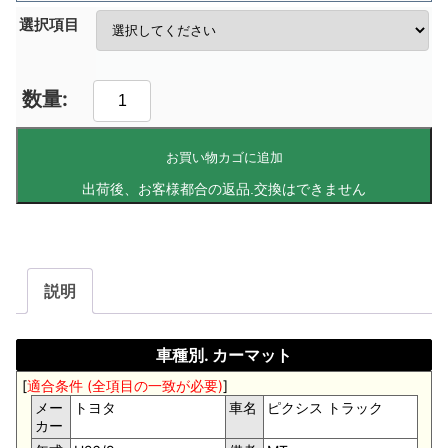
選択項目
お買い物カゴに追加
説明
車種別. カーマット
[
適合条件 (全項目の一致が必要)
]
メー
トヨタ
車名
ピクシス トラック
カー