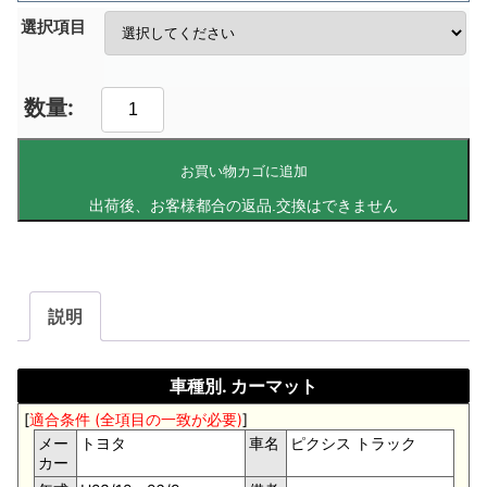
選択項目
お買い物カゴに追加
説明
車種別. カーマット
[
適合条件 (全項目の一致が必要)
]
メー
トヨタ
車名
ピクシス トラック
カー