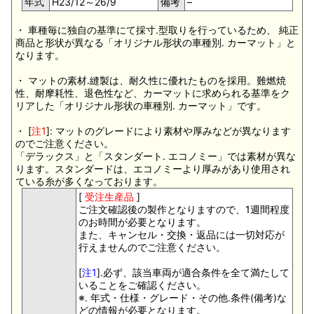
年式
H23/12～26/9
備考
–
・ 車種毎に独自の基準にて採寸.型取りを行っているため、 純正
商品と形状が異なる「オリジナル形状の車種別. カーマット」と
なります。
・ マットの素材.縫製は、耐久性に優れたものを採用。難燃焼
性、耐摩耗性、退色性など、カーマットに求められる基準をク
リアした「オリジナル形状の車種別. カーマット」です。
・ [
注1
]: マットのグレードにより素材や厚みなどが異なります
のでご注意ください。
「デラックス」と「スタンダート. エコノミー」では素材が異な
ります。スタンダードは、エコノミーより厚みがあり使用され
ている糸が多くなっております。
[
受注生産品
]
ご注文確認後の製作となりますので、1週間程度
のお時間が必要となります。
また、キャンセル・交換・返品には一切対応が
行えませんのでご注意ください。
[
注1
].必ず、該当車両が適合条件を全て満たして
いることをご確認ください。
※. 年式・仕様・グレード・その他.条件(備考)な
どの情報が必要となります。