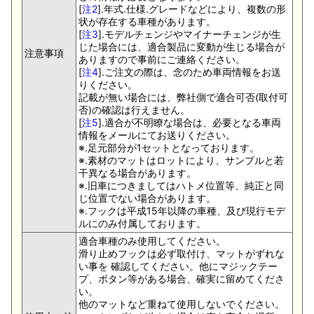
[
注2
].年式.仕様.グレードなどにより、複数の形
状が存在する車種があります。
[
注3
].モデルチェンジやマイナーチェンジが生
じた場合には、適合製品に変動が生じる場合が
注意事項
ありますので事前にご連絡ください。
[
注4
].ご注文の際は、念のため車両情報をお送
りください。
記載が無い場合には、弊社側で適合可否(取付可
否)の確認は行えません。
[
注5
].適合が不明瞭な場合は、必要となる車両
情報をメールにてお送りください。
※.足元部分が1セットとなっております。
※.素材のマットはロットにより、サンプルと若
干異なる場合があります。
※.旧車につきましてはハトメ位置等、純正と同
じ位置でない場合があります。
※.フックは平成15年以降の車種、及び現行モデ
ルにのみ付属しております。
適合車種のみ使用してください。
滑り止めフックは必ず取付け、マットがずれな
い事を 確認してください。他にマジックテー
プ、ボタン等がある場合、確実に留めてくださ
い。
他のマットなど重ねて使用しないでください。