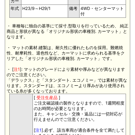
カー
年式
H23/9～H29/1
備考
4WD・センターマット
付
・ 車種毎に独自の基準にて採寸.型取りを行っているため、 純正
商品と形状が異なる「オリジナル形状の車種別. カーマット」と
なります。
・ マットの素材.縫製は、耐久性に優れたものを採用。難燃焼
性、耐摩耗性、退色性など、カーマットに求められる基準をク
リアした「オリジナル形状の車種別. カーマット」です。
・ [
注1
]: マットのグレードにより素材や厚みなどが異なります
のでご注意ください。
「デラックス」と「スタンダート. エコノミー」では素材が異な
ります。スタンダードは、エコノミーより厚みがあり使用され
ている糸が多くなっております。
[
受注生産品
]
ご注文確認後の製作となりますので、1週間程度
のお時間が必要となります。
また、キャンセル・交換・返品には一切対応が
行えませんのでご注意ください。
[
注1
].必ず、該当車両が適合条件を全て満たして