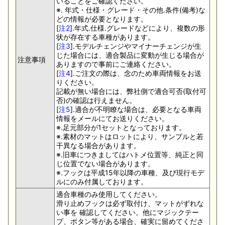
いることをご確認ください。
※. 年式・仕様・グレード・その他.条件(備考)な
どの情報が必要となります。
[
注2
].年式.仕様.グレードなどにより、複数の形
状が存在する車種があります。
[
注3
].モデルチェンジやマイナーチェンジが生
じた場合には、適合製品に変動が生じる場合が
注意事項
ありますので事前にご連絡ください。
[
注4
].ご注文の際は、念のため車両情報をお送
りください。
記載が無い場合には、弊社側で適合可否(取付可
否)の確認は行えません。
[
注5
].適合が不明瞭な場合は、必要となる車両
情報をメールにてお送りください。
※.足元部分が1セットとなっております。
※.素材のマットはロットにより、サンプルと若
干異なる場合があります。
※.旧車につきましてはハトメ位置等、純正と同
じ位置でない場合があります。
※.フックは平成15年以降の車種、及び現行モデ
ルにのみ付属しております。
適合車種のみ使用してください。
滑り止めフックは必ず取付け、マットがずれな
い事を 確認してください。他にマジックテー
プ、ボタン等がある場合、確実に留めてくださ