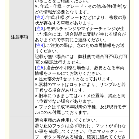
いることをご確認ください。
※. 年式・仕様・グレード・その他.条件(備考)な
どの情報が必要となります。
[
注2
].年式.仕様.グレードなどにより、複数の形
状が存在する車種があります。
[
注3
].モデルチェンジやマイナーチェンジが生
じた場合には、適合製品に変動が生じる場合が
注意事項
ありますので事前にご連絡ください。
[
注4
].ご注文の際は、念のため車両情報をお送
りください。
記載が無い場合には、弊社側で適合可否(取付可
否)の確認は行えません。
[
注5
].適合が不明瞭な場合は、必要となる車両
情報をメールにてお送りください。
※.足元部分が1セットとなっております。
※.素材のマットはロットにより、サンプルと若
干異なる場合があります。
※.旧車につきましてはハトメ位置等、純正と同
じ位置でない場合があります。
※.フックは平成15年以降の車種、及び現行モデ
ルにのみ付属しております。
適合車種のみ使用してください。
滑り止めフックは必ず取付け、マットがずれな
い事を 確認してください。他にマジックテー
プ、ボタン等がある場合、確実に留めてくださ