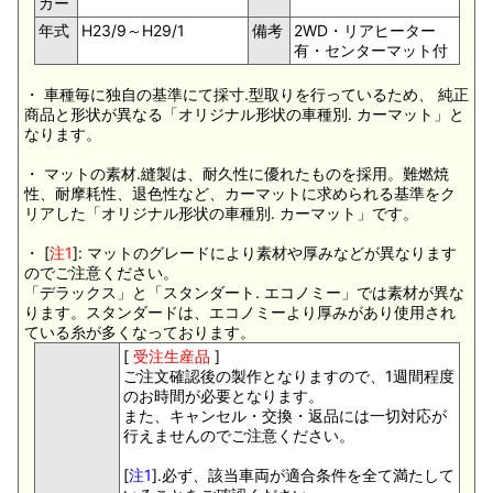
カー
年式
H23/9～H29/1
備考
2WD・リアヒーター
有・センターマット付
・ 車種毎に独自の基準にて採寸.型取りを行っているため、 純正
商品と形状が異なる「オリジナル形状の車種別. カーマット」と
なります。
・ マットの素材.縫製は、耐久性に優れたものを採用。難燃焼
性、耐摩耗性、退色性など、カーマットに求められる基準をク
リアした「オリジナル形状の車種別. カーマット」です。
・ [
注1
]: マットのグレードにより素材や厚みなどが異なります
のでご注意ください。
「デラックス」と「スタンダート. エコノミー」では素材が異な
ります。スタンダードは、エコノミーより厚みがあり使用され
ている糸が多くなっております。
[
受注生産品
]
ご注文確認後の製作となりますので、1週間程度
のお時間が必要となります。
また、キャンセル・交換・返品には一切対応が
行えませんのでご注意ください。
[
注1
].必ず、該当車両が適合条件を全て満たして