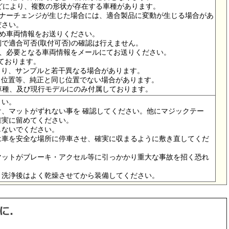
ドなどにより、複数の形状が存在する車種があります。
イナーチェンジが生じた場合には、適合製品に変動が生じる場合があ
ださい。
ため車両情報をお送りください。
で適合可否(取付可否)の確認は行えません。
は、必要となる車両情報をメールにてお送りください。
っております。
より、サンプルと若干異なる場合があります。
メ位置等、純正と同じ位置でない場合があります。
の車種、及び現行モデルにのみ付属しております。
さい。
、マットがずれない事を 確認してください。他にマジックテー
確実に留めてください。
しないでください。
は車を安全な場所に停車させ、確実に収まるように敷き直してくだ
マットがブレーキ・アクセル等に引っかかり重大な事故を招く恐れ
。洗浄後はよく乾燥させてから装備してください。