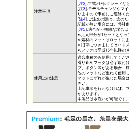
[
注2
].年式.仕様.グレー
[
注3
].モデルチェンジやマ
注意事項
りますので事前にご連絡く
[
注4
].ご注文の際は、念の
記載が無い場合には、弊社側
[
注5
].適合が不明瞭な場合
※.足元部分が1セットとな
※.素材のマットはロットに
※.旧車につきましてはハト
※.フックは平成15年以降
適合車種のみ使用してくだ
滑り止めフックは必ず取付け
プ、ボタン等がある場合、
他のマットなど重ねて使用
使用上の注意
マットにずれが生じた場合
さい。
上記事項を行わなければ、
があります。
本製品は水洗いが可能です