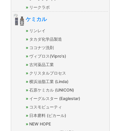
リークラボ
ケミカル
リンレイ
タカダ化学品製造
ココナツ洗剤
ヴィプロス(Vipro's)
古河薬品工業
クリスタルプロセス
横浜油脂工業 (Linda)
石原ケミカル (UNICON)
イーグルスター (Eaglestar)
コスモビューティ
日本磨料 (ピカール)
NEW HOPE