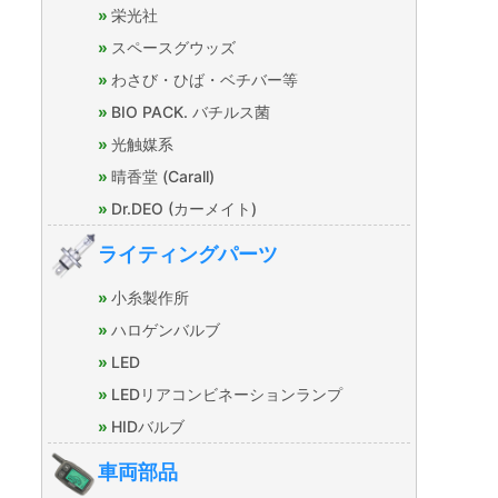
栄光社
スペースグウッズ
わさび・ひば・ベチバー等
BIO PACK. バチルス菌
光触媒系
晴香堂 (Carall)
Dr.DEO (カーメイト)
ライティングパーツ
小糸製作所
ハロゲンバルブ
LED
LEDリアコンビネーションランプ
HIDバルブ
車両部品