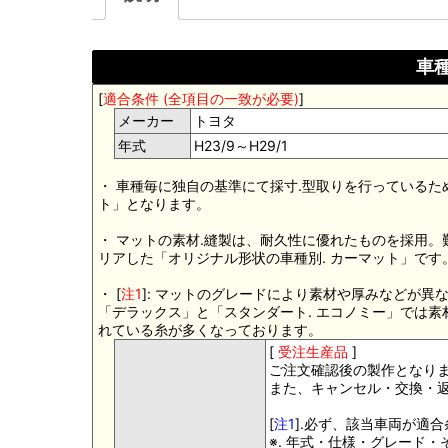
車種
[
適合条件 (全項目の一致が必要)
]
メーカー
トヨタ
年式
H23/9～H29/1
・ 車種毎に独自の基準にて採寸.型取りを行っているた
ト」となります。
・ マットの素材.縫製は、耐久性に優れたものを採用
リアした「オリジナル形状の車種別. カーマット」です
・ [
注1
]: マットのグレードにより素材や厚みなどが異
「デラックス」と「スタンダート. エコノミー」では
れている糸が多くなっております。
[
受注生産品
]
ご注文確認後の製作となり
また、キャンセル・交換・
[
注1
].必ず、該当車両が適
※. 年式・仕様・グレード・