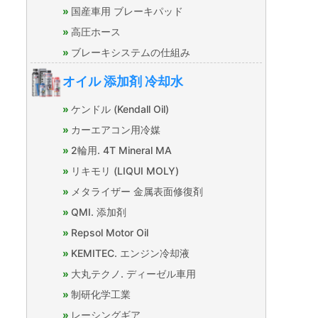
国産車用 ブレーキパッド
高圧ホース
ブレーキシステムの仕組み
オイル 添加剤 冷却水
ケンドル (Kendall Oil)
カーエアコン用冷媒
2輪用. 4T Mineral MA
リキモリ (LIQUI MOLY)
メタライザー 金属表面修復剤
QMI. 添加剤
Repsol Motor Oil
KEMITEC. エンジン冷却液
大丸テクノ. ディーゼル車用
制研化学工業
レーシングギア