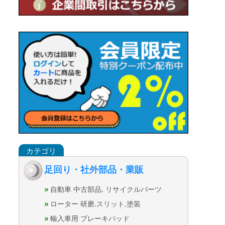
足回り・社外部品・業販
自動車 中古部品. リサイクルパーツ
ローター 研磨.スリット.塗装
輸入車用 ブレーキパッド