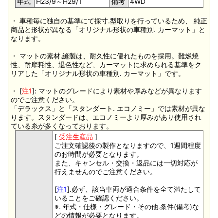
年式
H23/9～H29/1
備考
4WD
・ 車種毎に独自の基準にて採寸.型取りを行っているため、 純正
商品と形状が異なる「オリジナル形状の車種別. カーマット」と
なります。
・ マットの素材.縫製は、耐久性に優れたものを採用。難燃焼
性、耐摩耗性、退色性など、カーマットに求められる基準をク
リアした「オリジナル形状の車種別. カーマット」です。
・ [
注1
]: マットのグレードにより素材や厚みなどが異なります
のでご注意ください。
「デラックス」と「スタンダート. エコノミー」では素材が異な
ります。スタンダードは、エコノミーより厚みがあり使用され
ている糸が多くなっております。
[
受注生産品
]
ご注文確認後の製作となりますので、1週間程度
のお時間が必要となります。
また、キャンセル・交換・返品には一切対応が
行えませんのでご注意ください。
[
注1
].必ず、該当車両が適合条件を全て満たして
いることをご確認ください。
※. 年式・仕様・グレード・その他.条件(備考)な
どの情報が必要となります。