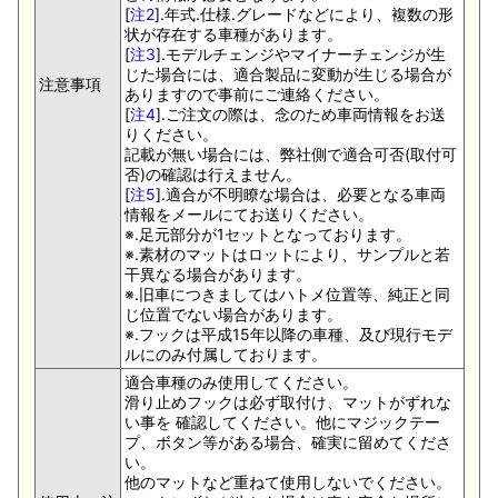
[
注2
].年式.仕様.グレードなどにより、複数の形
状が存在する車種があります。
[
注3
].モデルチェンジやマイナーチェンジが生
じた場合には、適合製品に変動が生じる場合が
注意事項
ありますので事前にご連絡ください。
[
注4
].ご注文の際は、念のため車両情報をお送
りください。
記載が無い場合には、弊社側で適合可否(取付可
否)の確認は行えません。
[
注5
].適合が不明瞭な場合は、必要となる車両
情報をメールにてお送りください。
※.足元部分が1セットとなっております。
※.素材のマットはロットにより、サンプルと若
干異なる場合があります。
※.旧車につきましてはハトメ位置等、純正と同
じ位置でない場合があります。
※.フックは平成15年以降の車種、及び現行モデ
ルにのみ付属しております。
適合車種のみ使用してください。
滑り止めフックは必ず取付け、マットがずれな
い事を 確認してください。他にマジックテー
プ、ボタン等がある場合、確実に留めてくださ
い。
他のマットなど重ねて使用しないでください。