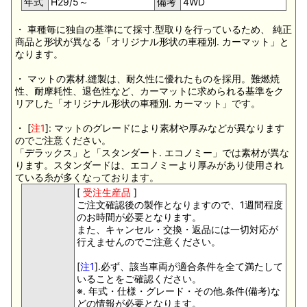
年式
H29/5～
備考
4WD
・ 車種毎に独自の基準にて採寸.型取りを行っているため、 純正
商品と形状が異なる「オリジナル形状の車種別. カーマット」と
なります。
・ マットの素材.縫製は、耐久性に優れたものを採用。難燃焼
性、耐摩耗性、退色性など、カーマットに求められる基準をク
リアした「オリジナル形状の車種別. カーマット」です。
・ [
注1
]: マットのグレードにより素材や厚みなどが異なります
のでご注意ください。
「デラックス」と「スタンダート. エコノミー」では素材が異な
ります。スタンダードは、エコノミーより厚みがあり使用され
ている糸が多くなっております。
[
受注生産品
]
ご注文確認後の製作となりますので、1週間程度
のお時間が必要となります。
また、キャンセル・交換・返品には一切対応が
行えませんのでご注意ください。
[
注1
].必ず、該当車両が適合条件を全て満たして
いることをご確認ください。
※. 年式・仕様・グレード・その他.条件(備考)な
どの情報が必要となります。