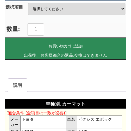
選択項目
お買い物カゴに追加
説明
車種別. カーマット
[
適合条件 (全項目の一致が必要)
]
メー
トヨタ
車名
ピクシス エポック
カー