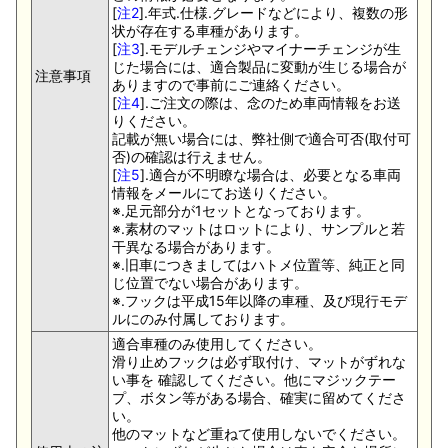
[
注2
].年式.仕様.グレードなどにより、複数の形
状が存在する車種があります。
[
注3
].モデルチェンジやマイナーチェンジが生
じた場合には、適合製品に変動が生じる場合が
注意事項
ありますので事前にご連絡ください。
[
注4
].ご注文の際は、念のため車両情報をお送
りください。
記載が無い場合には、弊社側で適合可否(取付可
否)の確認は行えません。
[
注5
].適合が不明瞭な場合は、必要となる車両
情報をメールにてお送りください。
※.足元部分が1セットとなっております。
※.素材のマットはロットにより、サンプルと若
干異なる場合があります。
※.旧車につきましてはハトメ位置等、純正と同
じ位置でない場合があります。
※.フックは平成15年以降の車種、及び現行モデ
ルにのみ付属しております。
適合車種のみ使用してください。
滑り止めフックは必ず取付け、マットがずれな
い事を 確認してください。他にマジックテー
プ、ボタン等がある場合、確実に留めてくださ
い。
他のマットなど重ねて使用しないでください。