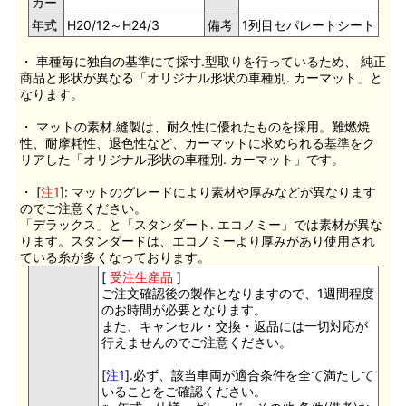
カー
年式
H20/12～H24/3
備考
1列目セパレートシート
・ 車種毎に独自の基準にて採寸.型取りを行っているため、 純正
商品と形状が異なる「オリジナル形状の車種別. カーマット」と
なります。
・ マットの素材.縫製は、耐久性に優れたものを採用。難燃焼
性、耐摩耗性、退色性など、カーマットに求められる基準をク
リアした「オリジナル形状の車種別. カーマット」です。
・ [
注1
]: マットのグレードにより素材や厚みなどが異なります
のでご注意ください。
「デラックス」と「スタンダート. エコノミー」では素材が異な
ります。スタンダードは、エコノミーより厚みがあり使用され
ている糸が多くなっております。
[
受注生産品
]
ご注文確認後の製作となりますので、1週間程度
のお時間が必要となります。
また、キャンセル・交換・返品には一切対応が
行えませんのでご注意ください。
[
注1
].必ず、該当車両が適合条件を全て満たして
いることをご確認ください。