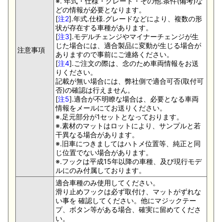
※. 年式・仕様・グレード・その他.条件(備考)な
どの情報が必要となります。
[
注2
].年式.仕様.グレードなどにより、複数の形
状が存在する車種があります。
[
注3
].モデルチェンジやマイナーチェンジが生
じた場合には、適合製品に変動が生じる場合が
注意事項
ありますので事前にご連絡ください。
[
注4
].ご注文の際は、念のため車両情報をお送
りください。
記載が無い場合には、弊社側で適合可否(取付可
否)の確認は行えません。
[
注5
].適合が不明瞭な場合は、必要となる車両
情報をメールにてお送りください。
※.足元部分が1セットとなっております。
※.素材のマットはロットにより、サンプルと若
干異なる場合があります。
※.旧車につきましてはハトメ位置等、純正と同
じ位置でない場合があります。
※.フックは平成15年以降の車種、及び現行モデ
ルにのみ付属しております。
適合車種のみ使用してください。
滑り止めフックは必ず取付け、マットがずれな
い事を 確認してください。他にマジックテー
プ、ボタン等がある場合、確実に留めてくださ
い。