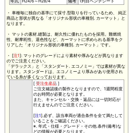
年式
H24/6～H28/4
備考
1列目ベンチシート
・ 車種毎に独自の基準にて採寸.型取りを行っているため、 純正
商品と形状が異なる「オリジナル形状の車種別. カーマット」と
なります。
・ マットの素材.縫製は、耐久性に優れたものを採用。難燃焼
性、耐摩耗性、退色性など、カーマットに求められる基準をク
リアした「オリジナル形状の車種別. カーマット」です。
・ [
注1
]: マットのグレードにより素材や厚みなどが異なります
のでご注意ください。
「デラックス」と「スタンダート. エコノミー」では素材が異な
ります。スタンダードは、エコノミーより厚みがあり使用され
ている糸が多くなっております。
[
受注生産品
]
ご注文確認後の製作となりますので、1週間程度
のお時間が必要となります。
また、キャンセル・交換・返品には一切対応が
行えませんのでご注意ください。
[
注1
].必ず、該当車両が適合条件を全て満たして
いることをご確認ください。
※. 年式・仕様・グレード・その他.条件(備考)な
どの情報が必要となります。