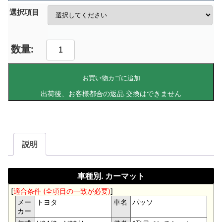
選択項目
お買い物カゴに追加
説明
車種別. カーマット
[
適合条件 (全項目の一致が必要)
]
メー
トヨタ
車名
パッソ
カー