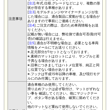
[
注2
].年式.仕様.グレードなどにより、複数の形
状が存在する車種があります。
[
注3
].モデルチェンジやマイナーチェンジが生
じた場合には、適合製品に変動が生じる場合が
注意事項
ありますので事前にご連絡ください。
[
注4
].ご注文の際は、念のため車両情報をお送
りください。
記載が無い場合には、弊社側で適合可否(取付可
否)の確認は行えません。
[
注5
].適合が不明瞭な場合は、必要となる車両
情報をメールにてお送りください。
※.足元部分が1セットとなっております。
※.素材のマットはロットにより、サンプルと若
干異なる場合があります。
※.旧車につきましてはハトメ位置等、純正と同
じ位置でない場合があります。
※.フックは平成15年以降の車種、及び現行モデ
ルにのみ付属しております。
適合車種のみ使用してください。
滑り止めフックは必ず取付け、マットがずれな
い事を 確認してください。他にマジックテー
プ、ボタン等がある場合、確実に留めてくださ
い。
他のマットなど重ねて使用しないでください。