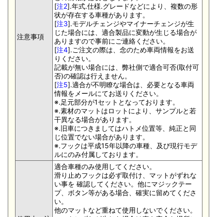
[
注2
].年式.仕様.グレードなどにより、複数の形
状が存在する車種があります。
[
注3
].モデルチェンジやマイナーチェンジが生
じた場合には、適合製品に変動が生じる場合が
注意事項
ありますので事前にご連絡ください。
[
注4
].ご注文の際は、念のため車両情報をお送
りください。
記載が無い場合には、弊社側で適合可否(取付可
否)の確認は行えません。
[
注5
].適合が不明瞭な場合は、必要となる車両
情報をメールにてお送りください。
※.足元部分が1セットとなっております。
※.素材のマットはロットにより、サンプルと若
干異なる場合があります。
※.旧車につきましてはハトメ位置等、純正と同
じ位置でない場合があります。
※.フックは平成15年以降の車種、及び現行モデ
ルにのみ付属しております。
適合車種のみ使用してください。
滑り止めフックは必ず取付け、マットがずれな
い事を 確認してください。他にマジックテー
プ、ボタン等がある場合、確実に留めてくださ
い。
他のマットなど重ねて使用しないでください。