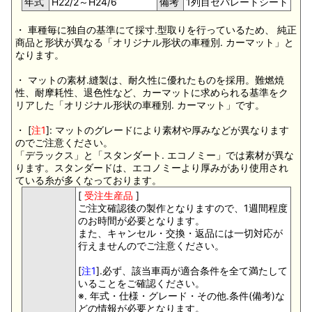
年式
H22/2～H24/6
備考
1列目セパレートシート
・ 車種毎に独自の基準にて採寸.型取りを行っているため、 純正
商品と形状が異なる「オリジナル形状の車種別. カーマット」と
なります。
・ マットの素材.縫製は、耐久性に優れたものを採用。難燃焼
性、耐摩耗性、退色性など、カーマットに求められる基準をク
リアした「オリジナル形状の車種別. カーマット」です。
・ [
注1
]: マットのグレードにより素材や厚みなどが異なります
のでご注意ください。
「デラックス」と「スタンダート. エコノミー」では素材が異な
ります。スタンダードは、エコノミーより厚みがあり使用され
ている糸が多くなっております。
[
受注生産品
]
ご注文確認後の製作となりますので、1週間程度
のお時間が必要となります。
また、キャンセル・交換・返品には一切対応が
行えませんのでご注意ください。
[
注1
].必ず、該当車両が適合条件を全て満たして
いることをご確認ください。
※. 年式・仕様・グレード・その他.条件(備考)な
どの情報が必要となります。