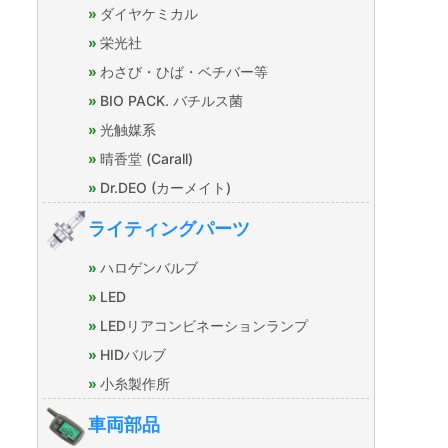
ダイヤケミカル
栄光社
わさび・ひば・ベチバー等
BIO PACK. バチルス菌
光触媒系
晴香堂 (Carall)
Dr.DEO (カーメイト)
ライティングパーツ
ハロゲンバルブ
LED
LEDリアコンビネーションランプ
HIDバルブ
小糸製作所
車両部品