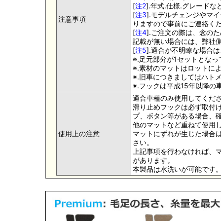
[
注2
].年式.仕様.グレー
[
注3
].モデルチェンジやマ
注意事項
りますので事前にご連絡く
[
注4
].ご注文の際は、念の
記載が無い場合には、弊社側
[
注5
].適合が不明瞭な場合
※.足元部分が1セットとな
※.素材のマットはロットに
※.旧車につきましてはハト
※.フックは平成15年以降
適合車種のみ使用してくだ
滑り止めフックは必ず取付け
プ、ボタン等がある場合、
他のマットなど重ねて使用
使用上の注意
マットにずれが生じた場合
さい。
上記事項を行わなければ、
があります。
本製品は水洗いが可能です