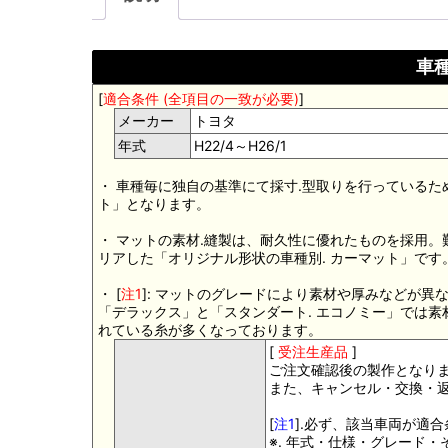
車種
[
適合条件 (全項目の一致が必要)
]
メーカー
トヨタ
年式
H22/4～H26/1
・ 車種毎に独自の基準にて採寸.型取りを行っているた
ト」となります。
・ マットの素材.縫製は、耐久性に優れたものを採用
リアした「オリジナル形状の車種別. カーマット」です
・ [
注1
]: マットのグレードにより素材や厚みなどが異
「デラックス」と「スタンダート. エコノミー」では
れている糸が多くなっております。
[
受注生産品
]
ご注文確認後の製作となり
また、キャンセル・交換・
[
注1
].必ず、該当車両が適
※. 年式・仕様・グレード・