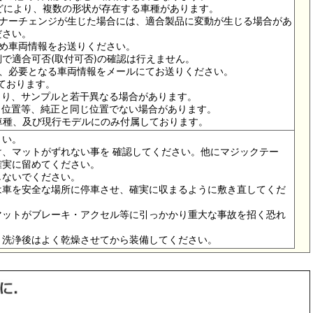
ドなどにより、複数の形状が存在する車種があります。
イナーチェンジが生じた場合には、適合製品に変動が生じる場合があ
ださい。
ため車両情報をお送りください。
で適合可否(取付可否)の確認は行えません。
は、必要となる車両情報をメールにてお送りください。
っております。
より、サンプルと若干異なる場合があります。
メ位置等、純正と同じ位置でない場合があります。
の車種、及び現行モデルにのみ付属しております。
さい。
、マットがずれない事を 確認してください。他にマジックテー
確実に留めてください。
しないでください。
は車を安全な場所に停車させ、確実に収まるように敷き直してくだ
マットがブレーキ・アクセル等に引っかかり重大な事故を招く恐れ
。洗浄後はよく乾燥させてから装備してください。