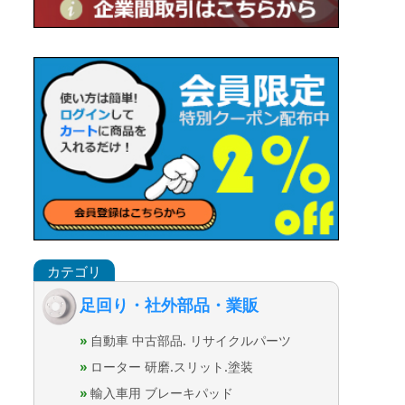
足回り・社外部品・業販
自動車 中古部品. リサイクルパーツ
ローター 研磨.スリット.塗装
輸入車用 ブレーキパッド