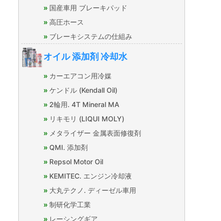
国産車用 ブレーキパッド
高圧ホース
ブレーキシステムの仕組み
オイル 添加剤 冷却水
カーエアコン用冷媒
ケンドル (Kendall Oil)
2輪用. 4T Mineral MA
リキモリ (LIQUI MOLY)
メタライザー 金属表面修復剤
QMI. 添加剤
Repsol Motor Oil
KEMITEC. エンジン冷却液
大丸テクノ. ディーゼル車用
制研化学工業
レーシングギア