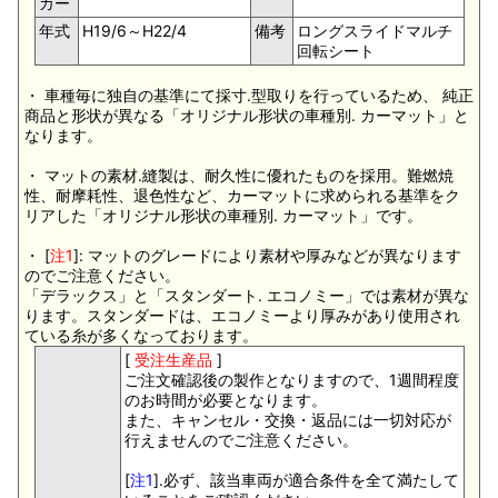
カー
年式
H19/6～H22/4
備考
ロングスライドマルチ
回転シート
・ 車種毎に独自の基準にて採寸.型取りを行っているため、 純正
商品と形状が異なる「オリジナル形状の車種別. カーマット」と
なります。
・ マットの素材.縫製は、耐久性に優れたものを採用。難燃焼
性、耐摩耗性、退色性など、カーマットに求められる基準をク
リアした「オリジナル形状の車種別. カーマット」です。
・ [
注1
]: マットのグレードにより素材や厚みなどが異なります
のでご注意ください。
「デラックス」と「スタンダート. エコノミー」では素材が異な
ります。スタンダードは、エコノミーより厚みがあり使用され
ている糸が多くなっております。
[
受注生産品
]
ご注文確認後の製作となりますので、1週間程度
のお時間が必要となります。
また、キャンセル・交換・返品には一切対応が
行えませんのでご注意ください。
[
注1
].必ず、該当車両が適合条件を全て満たして