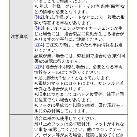
いることをご確認ください。
※. 年式・仕様・グレード・その他.条件(備考)な
どの情報が必要となります。
[
注2
].年式.仕様.グレードなどにより、複数の形
状が存在する車種があります。
[
注3
].モデルチェンジやマイナーチェンジが生
じた場合には、適合製品に変動が生じる場合が
注意事項
ありますので事前にご連絡ください。
[
注4
].ご注文の際は、念のため車両情報をお送
りください。
記載が無い場合には、弊社側で適合可否(取付可
否)の確認は行えません。
[
注5
].適合が不明瞭な場合は、必要となる車両
情報をメールにてお送りください。
※.足元部分が1セットとなっております。
※.素材のマットはロットにより、サンプルと若
干異なる場合があります。
※.旧車につきましてはハトメ位置等、純正と同
じ位置でない場合があります。
※.フックは平成15年以降の車種、及び現行モデ
ルにのみ付属しております。
適合車種のみ使用してください。
滑り止めフックは必ず取付け、マットがずれな
い事を 確認してください。他にマジックテー
プ、ボタン等がある場合、確実に留めてくださ