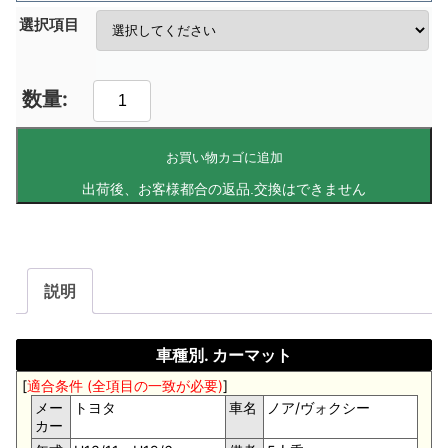
選択項目
お買い物カゴに追加
説明
車種別. カーマット
[
適合条件 (全項目の一致が必要)
]
メー
トヨタ
車名
ノア/ヴォクシー
カー