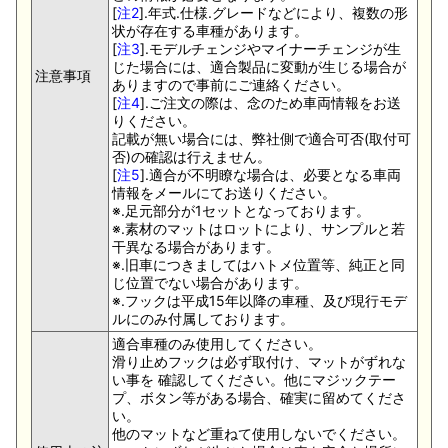
[
注2
].年式.仕様.グレードなどにより、複数の形
状が存在する車種があります。
[
注3
].モデルチェンジやマイナーチェンジが生
じた場合には、適合製品に変動が生じる場合が
注意事項
ありますので事前にご連絡ください。
[
注4
].ご注文の際は、念のため車両情報をお送
りください。
記載が無い場合には、弊社側で適合可否(取付可
否)の確認は行えません。
[
注5
].適合が不明瞭な場合は、必要となる車両
情報をメールにてお送りください。
※.足元部分が1セットとなっております。
※.素材のマットはロットにより、サンプルと若
干異なる場合があります。
※.旧車につきましてはハトメ位置等、純正と同
じ位置でない場合があります。
※.フックは平成15年以降の車種、及び現行モデ
ルにのみ付属しております。
適合車種のみ使用してください。
滑り止めフックは必ず取付け、マットがずれな
い事を 確認してください。他にマジックテー
プ、ボタン等がある場合、確実に留めてくださ
い。
他のマットなど重ねて使用しないでください。