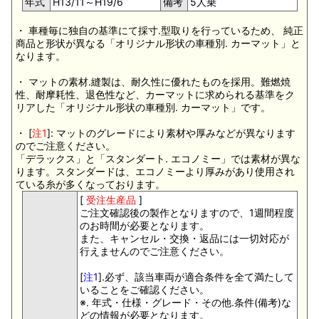
年式
H13/11～H19/6
備考
5人乗
・ 車種毎に独自の基準にて採寸.型取りを行っているため、 純正
商品と形状が異なる「オリジナル形状の車種別. カーマット」と
なります。
・ マットの素材.縫製は、耐久性に優れたものを採用。難燃焼
性、耐摩耗性、退色性など、カーマットに求められる基準をク
リアした「オリジナル形状の車種別. カーマット」です。
・ [
注1
]: マットのグレードにより素材や厚みなどが異なります
のでご注意ください。
「デラックス」と「スタンダート. エコノミー」では素材が異な
ります。スタンダードは、エコノミーより厚みがあり使用され
ている糸が多くなっております。
[
受注生産品
]
ご注文確認後の製作となりますので、1週間程度
のお時間が必要となります。
また、キャンセル・交換・返品には一切対応が
行えませんのでご注意ください。
[
注1
].必ず、該当車両が適合条件を全て満たして
いることをご確認ください。
※. 年式・仕様・グレード・その他.条件(備考)な
どの情報が必要となります。