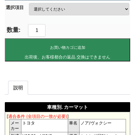
選択項目
お買い物カゴに追加
説明
車種別. カーマット
[
適合条件 (全項目の一致が必要)
]
メー
トヨタ
車名
ノア/ヴォクシー
カー