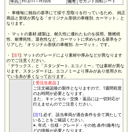
年式
H13/11～H19/6
備考
セカンド回転シート
・ 車種毎に独自の基準にて採寸.型取りを行っているため、 純正
商品と形状が異なる「オリジナル形状の車種別. カーマット」と
なります。
・ マットの素材.縫製は、耐久性に優れたものを採用。難燃焼
性、耐摩耗性、退色性など、カーマットに求められる基準をク
リアした「オリジナル形状の車種別. カーマット」です。
・ [
注1
]: マットのグレードにより素材や厚みなどが異なります
のでご注意ください。
「デラックス」と「スタンダート. エコノミー」では素材が異な
ります。スタンダードは、エコノミーより厚みがあり使用され
ている糸が多くなっております。
[
受注生産品
]
ご注文確認後の製作となりますので、1週間程度
のお時間が必要となります。
また、キャンセル・交換・返品には一切対応が
行えませんのでご注意ください。
[
注1
].必ず、該当車両が適合条件を全て満たして
いることをご確認ください。
※. 年式・仕様・グレード・その他.条件(備考)な
どの情報が必要となります。