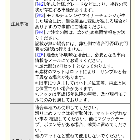
[
注2
].年式.仕様.グレードなどにより、複数の形
状が存在する車種があります。
[
注3
].モデルチェンジやマイナーチェンジが生
じた場合には、適合製品に変動が生じる場合が
注意事項
ありますので事前にご連絡ください。
[
注4
].ご注文の際は、念のため車両情報をお送
りください。
記載が無い場合には、弊社側で適合可否(取付可
否)の確認は行えません。
[
注5
].適合が不明瞭な場合は、必要となる車両
情報をメールにてお送りください。
※.足元部分が1セットとなっております。
※.素材のマットはロットにより、サンプルと若
干異なる場合があります。
※.旧車につきましてはハトメ位置等、純正と同
じ位置でない場合があります。
※.フックは平成15年以降の車種、及び現行モデ
ルにのみ付属しております。
適合車種のみ使用してください。
滑り止めフックは必ず取付け、マットがずれな
い事を 確認してください。他にマジックテー
プ、ボタン等がある場合、確実に留めてくださ
い。
他のマットなど重ねて使用しないでください。