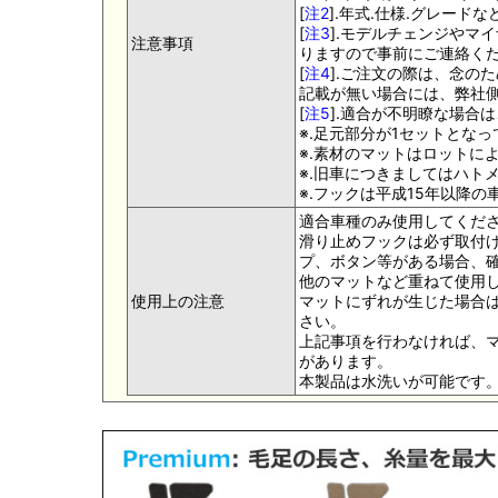
[
注2
].年式.仕様.グレー
[
注3
].モデルチェンジやマ
注意事項
りますので事前にご連絡く
[
注4
].ご注文の際は、念の
記載が無い場合には、弊社側
[
注5
].適合が不明瞭な場合
※.足元部分が1セットとな
※.素材のマットはロットに
※.旧車につきましてはハト
※.フックは平成15年以降
適合車種のみ使用してくだ
滑り止めフックは必ず取付け
プ、ボタン等がある場合、
他のマットなど重ねて使用
使用上の注意
マットにずれが生じた場合
さい。
上記事項を行わなければ、
があります。
本製品は水洗いが可能です