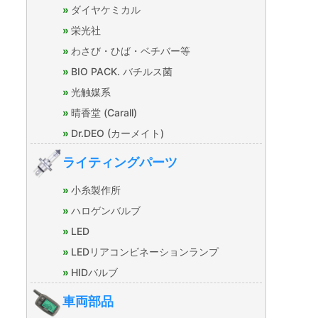
ダイヤケミカル
栄光社
わさび・ひば・ベチバー等
BIO PACK. バチルス菌
光触媒系
晴香堂 (Carall)
Dr.DEO (カーメイト)
ライティングパーツ
小糸製作所
ハロゲンバルブ
LED
LEDリアコンビネーションランプ
HIDバルブ
車両部品