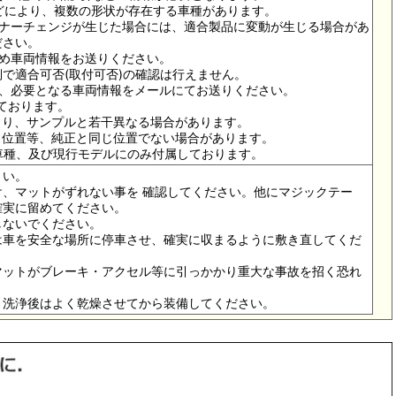
ドなどにより、複数の形状が存在する車種があります。
イナーチェンジが生じた場合には、適合製品に変動が生じる場合があ
ださい。
ため車両情報をお送りください。
で適合可否(取付可否)の確認は行えません。
は、必要となる車両情報をメールにてお送りください。
っております。
より、サンプルと若干異なる場合があります。
メ位置等、純正と同じ位置でない場合があります。
の車種、及び現行モデルにのみ付属しております。
さい。
、マットがずれない事を 確認してください。他にマジックテー
確実に留めてください。
しないでください。
は車を安全な場所に停車させ、確実に収まるように敷き直してくだ
マットがブレーキ・アクセル等に引っかかり重大な事故を招く恐れ
。洗浄後はよく乾燥させてから装備してください。