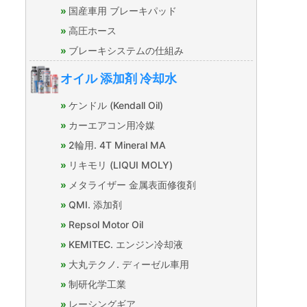
国産車用 ブレーキパッド
高圧ホース
ブレーキシステムの仕組み
オイル 添加剤 冷却水
ケンドル (Kendall Oil)
カーエアコン用冷媒
2輪用. 4T Mineral MA
リキモリ (LIQUI MOLY)
メタライザー 金属表面修復剤
QMI. 添加剤
Repsol Motor Oil
KEMITEC. エンジン冷却液
大丸テクノ. ディーゼル車用
制研化学工業
レーシングギア