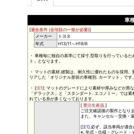
車種
[
適合条件 (全項目の一致が必要)
]
メーカー
トヨタ
年式
H13/11～H19/6
・ 車種毎に独自の基準にて採寸.型取りを行っているた
ト」となります。
・ マットの素材.縫製は、耐久性に優れたものを採用
リアした「オリジナル形状の車種別. カーマット」です
・ [
注1
]: マットのグレードにより素材や厚みなどが異
「デラックス」と「スタンダート. エコノミー」では
れている糸が多くなっております。
[
受注生産品
]
ご注文確認後の製作となり
また、キャンセル・交換・
[
注1
].必ず、該当車両が適
※. 年式・仕様・グレード・