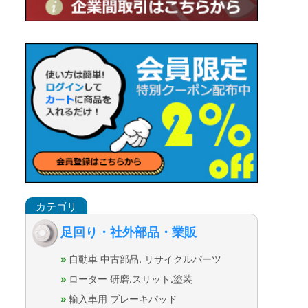
足回り・社外部品・業販
自動車 中古部品. リサイクルパーツ
ローター 研磨.スリット.塗装
輸入車用 ブレーキパッド